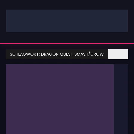
Zum
Inhalt
springen
GAMING | ENTERTAINMENT | TECHNIK | LIFESTYLE
GAMEFINITY
SCHLAGWORT:
DRAGON QUEST SMASH/GROW