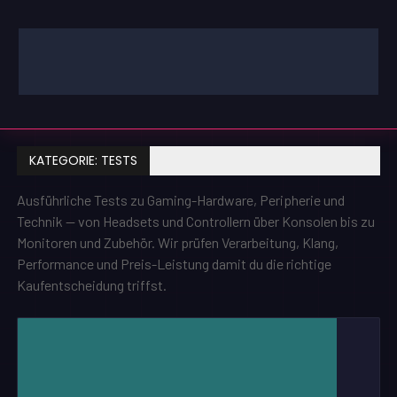
Zum
Inhalt
springen
GAMING | ENTERTAINMENT | TECHNIK | LIFESTYLE
GAMEFINITY
KATEGORIE:
TESTS
Ausführliche Tests zu Gaming-Hardware, Peripherie und
Technik — von Headsets und Controllern über Konsolen bis zu
Monitoren und Zubehör. Wir prüfen Verarbeitung, Klang,
Performance und Preis-Leistung damit du die richtige
Kaufentscheidung triffst.