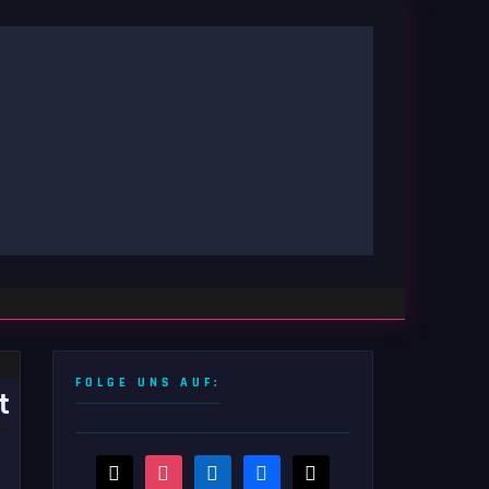
FOLGE UNS AUF:
t
threads
instagram
linkedin
facebook
x