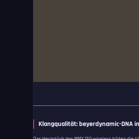
Klangqualität: beyerdynamic-DNA 
Das Herzstück des MMX 150 wireless bilden die 