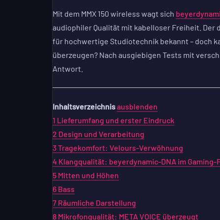
Mit dem MMX 150 wireless wagt sich
beyerdynam
audiophiler Qualität mit kabelloser Freiheit. Der
für hochwertige Studiotechnik bekannt – doch k
überzeugen? Nach ausgiebigen Tests mit versch
Antwort.
Inhaltsverzeichnis
ausblenden
1
Lieferumfang und erster Eindruck
2
Design und Verarbeitung
3
Tragekomfort: Velours-Verwöhnung
4
Klangqualität: beyerdynamic-DNA im Gaming-
5
Mitten und Höhen
6
Bass
7
Räumliche Darstellung
8
Mikrofonqualität: META VOICE überzeugt