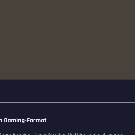
im Gaming-Format
40-mm-Premium-Dynamiktreiber. Und hier zeigt sich, warum