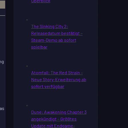
ng
was