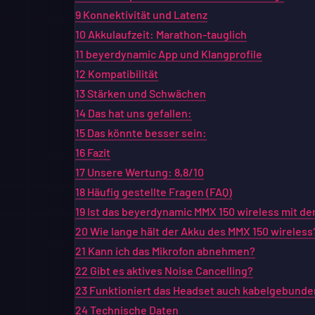
9
Konnektivität und Latenz
10
Akkulaufzeit: Marathon-tauglich
11
beyerdynamic App und Klangprofile
12
Kompatibilität
13
Stärken und Schwächen
14
Das hat uns gefallen:
15
Das könnte besser sein:
16
Fazit
17
Unsere Wertung: 8,8/10
18
Häufig gestellte Fragen (FAQ)
19
Ist das beyerdynamic MMX 150 wireless mit der
20
Wie lange hält der Akku des MMX 150 wireless
21
Kann ich das Mikrofon abnehmen?
22
Gibt es aktives Noise Cancelling?
23
Funktioniert das Headset auch kabelgebunde
24
Technische Daten