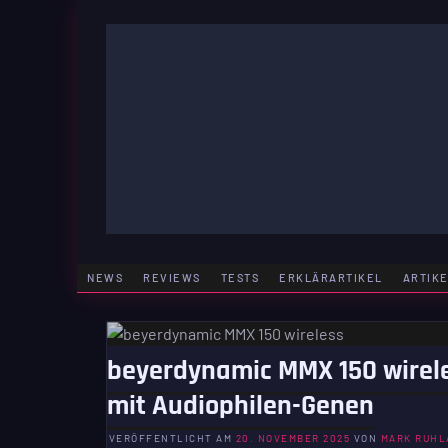
Zum
Inhalt
springen
GAMING | ENTERTAINMENT | TECHNIK | LIFESTY
GAMEFINITY
NEWS
REVIEWS
TESTS
ERKLÄRARTIKEL
ARTIK
beyerdynamic MMX 150 wirele
mit Audiophilen-Genen
VERÖFFENTLICHT AM
20. NOVEMBER 2025
VON
MARK RUHL