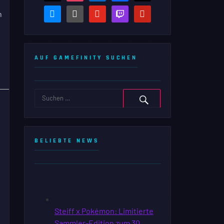
bluesky
steam-
youtube
twitch
pinterest
n
square
AUF GAMEFINITY SUCHEN
BELIEBTE NEWS