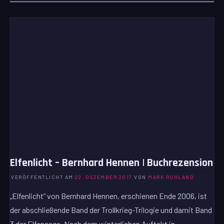
Elfenlicht – Bernhard Hennen | Buchrezension
VERÖFFENTLICHT AM
22. DEZEMBER 2017
VON
MARK RUHLAND
„Elfenlicht“ von Bernhard Hennen, erschienen Ende 2006, ist
der abschließende Band der Trollkrieg-Trilogie und damit Band
3 der Elfensaga. Nach dem winterlichen Auftakt in