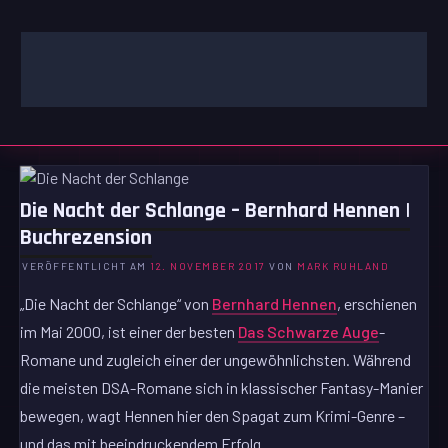
Zum
Inhalt
springen
GAMING | ENTERTAINMENT | TECHNIK | LIFESTYLE
GAMEFINITY
Die Nacht der Schlange – Bernhard Hennen |
Buchrezension
VERÖFFENTLICHT AM
12. NOVEMBER 2017
VON
MARK RUHLAND
„Die Nacht der Schlange“ von
Bernhard Hennen
, erschienen
im Mai 2000, ist einer der besten
Das Schwarze Auge
-
Romane und zugleich einer der ungewöhnlichsten. Während
die meisten DSA-Romane sich in klassischer Fantasy-Manier
bewegen, wagt Hennen hier den Spagat zum Krimi-Genre –
und das mit beeindruckendem Erfolg.