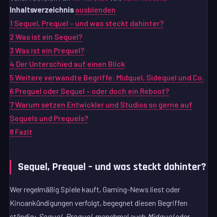
Inhaltsverzeichnis
ausblenden
1
Sequel, Prequel – und was steckt dahinter?
2
Was ist ein Sequel?
3
Was ist ein Prequel?
4
Der Unterschied auf einen Blick
5
Weitere verwandte Begriffe: Midquel, Sidequel und Co.
6
Prequel oder Sequel – oder doch ein Reboot?
7
Warum setzen Entwickler und Studios so gerne auf
Sequels und Prequels?
8
Fazit
Sequel, Prequel – und was steckt dahinter?
Wer regelmäßig Spiele kauft, Gaming-News liest oder
Kinoankündigungen verfolgt, begegnet diesen Begriffen
ständig:
Sequel
,
Prequel
, manchmal auch
Midquel
oder