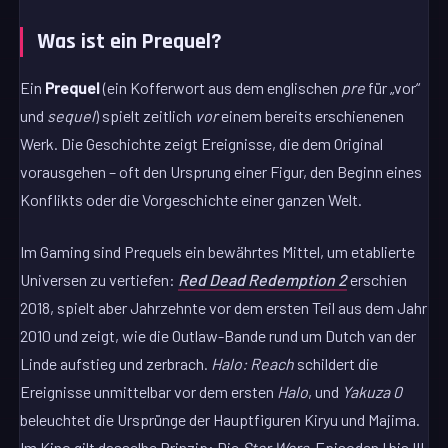
Was ist ein Prequel?
Ein
Prequel
(ein Kofferwort aus dem englischen
pre
für „vor“
und
sequel
) spielt zeitlich
vor
einem bereits erschienenen
Werk. Die Geschichte zeigt Ereignisse, die dem Original
vorausgehen – oft den Ursprung einer Figur, den Beginn eines
Konflikts oder die Vorgeschichte einer ganzen Welt.
Im Gaming sind Prequels ein bewährtes Mittel, um etablierte
Universen zu vertiefen:
Red Dead Redemption 2
erschien
2018, spielt aber Jahrzehnte vor dem ersten Teil aus dem Jahr
2010 und zeigt, wie die Outlaw-Bande rund um Dutch van der
Linde aufstieg und zerbrach.
Halo: Reach
schildert die
Ereignisse unmittelbar vor dem ersten
Halo
, und
Yakuza 0
beleuchtet die Ursprünge der Hauptfiguren Kiryu und Majima.
Im Kino gilt dasselbe Prinzip: Die
Star Wars
-Episoden I bis III