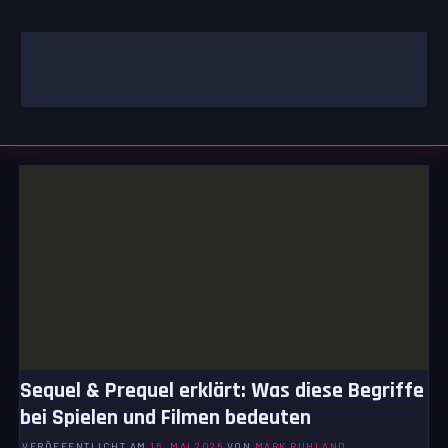
Zum
Inhalt
springen
GAMING | ENTERTAINMENT | TECHNIK | LIFESTYLE
GAMEFINITY
Sequel & Prequel erklärt: Was diese Begriffe
bei Spielen und Filmen bedeuten
VERÖFFENTLICHT AM
16. MAI 2026
VON
MARK RUHLAND