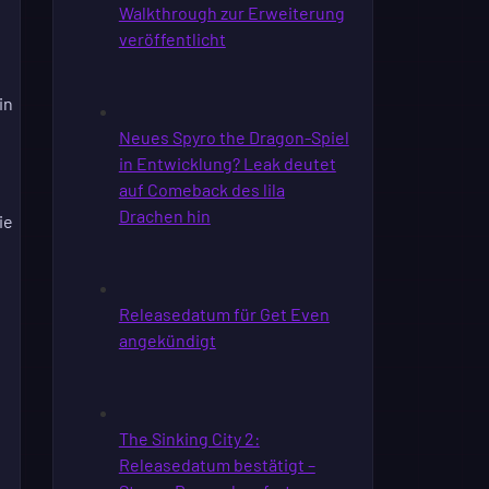
in
ie