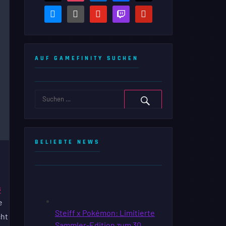
bluesky
steam-
youtube
twitch
pinterest
square
AUF GAMEFINITY SUCHEN
BELIEBTE NEWS
s
e
cht