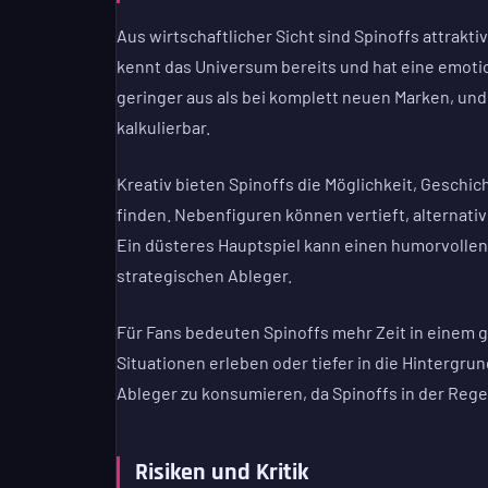
Aus wirtschaftlicher Sicht sind Spinoffs attrakt
kennt das Universum bereits und hat eine emoti
geringer aus als bei komplett neuen Marken, und 
kalkulierbar.
Kreativ bieten Spinoffs die Möglichkeit, Geschi
finden. Nebenfiguren können vertieft, alternat
Ein düsteres Hauptspiel kann einen humorvollen 
strategischen Ableger.
Für Fans bedeuten Spinoffs mehr Zeit in einem 
Situationen erleben oder tiefer in die Hintergru
Ableger zu konsumieren, da Spinoffs in der Rege
Risiken und Kritik