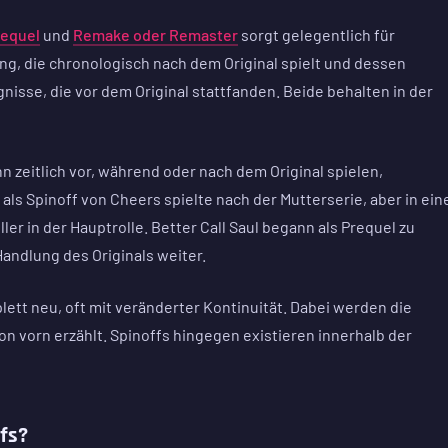
requel
und
Remake oder Remaster
sorgt gelegentlich für
ung, die chronologisch nach dem Original spielt und dessen
gnisse, die vor dem Original stattfanden. Beide behalten in der
 zeitlich vor, während oder nach dem Original spielen,
als Spinoff von Cheers spielte nach der Mutterserie, aber in ein
r in der Hauptrolle. Better Call Saul begann als Prequel zu
Handlung des Originals weiter.
ett neu, oft mit veränderter Kontinuität. Dabei werden die
 vorn erzählt. Spinoffs hingegen existieren innerhalb der
fs?