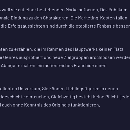
iv, weil sie auf einer bestehenden Marke aufbauen. Das Publikum
onale Bindung zu den Charakteren. Die Marketing-Kosten fallen
die Erfolgsaussichten sind durch die etablierte Fanbasis besser
chten zu erzählen, die im Rahmen des Hauptwerks keinen Platz
ive Genres ausprobiert und neue Zielgruppen erschlossen werde
Ableger erhalten, ein actionreiches Franchise einen
geliebten Universum. Sie können Lieblingsfiguren in neuen
ndgeschichte eintauchen. Gleichzeitig besteht keine Pflicht, jede
l auch ohne Kenntnis des Originals funktionieren.