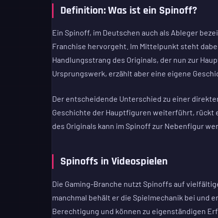
Definition: Was ist ein Spinoff?
Ein Spinoff, im Deutschen auch als Ableger beze
Franchise hervorgeht. Im Mittelpunkt steht dabe
Handlungsstrang des Originals, der nun zur Haup
Ursprungswerk, erzählt aber eine eigene Geschi
Der entscheidende Unterschied zu einer direkte
Geschichte der Hauptfiguren weiterführt, rückt 
des Originals kann im Spinoff zur Nebenfigur we
Spinoffs in Videospielen
Die Gaming-Branche nutzt Spinoffs auf vielfälti
manchmal behält er die Spielmechanik bei und er
Berechtigung und können zu eigenständigen Erf