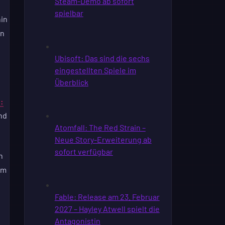
hin
en
:
ind
n
um