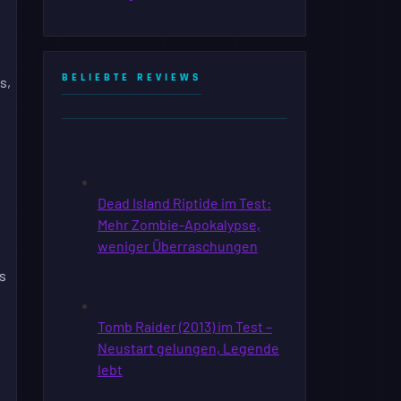
BELIEBTE REVIEWS
s,
s