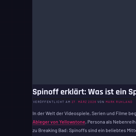
Spinoff erklärt: Was ist ein S
VERÖFFENTLICHT AM
27. MÄRZ 2026
VON
MARK RUHLAND
In der Welt der Videospiele, Serien und Filme b
Ableger von Yellowstone
, Persona als Nebenreih
zu Breaking Bad: Spinoffs sind ein beliebtes Mi