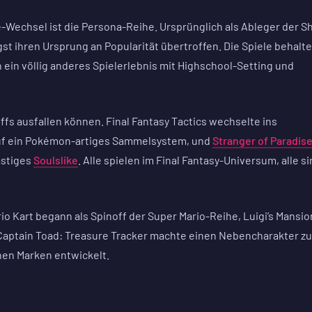
e-Wechsel ist die Persona-Reihe. Ursprünglich als Ableger der S
st ihren Ursprung an Popularität übertroffen. Die Spiele behalt
 ein völlig anderes Spielerlebnis mit Highschool-Setting und
noffs ausfallen können. Final Fantasy Tactics wechselte ins
 auf ein Pokémon-artiges Sammelsystem, und
Stranger of Paradise
astiges
Soulslike
. Alle spielen im Final Fantasy-Universum, alle s
o Kart begann als Spinoff der Super Mario-Reihe, Luigi’s Mansio
 Captain Toad: Treasure Tracker machte einen Nebencharakter z
enen Marken entwickelt.