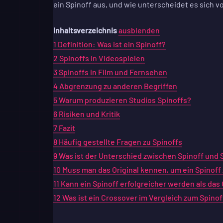
ein Spinoff aus, und wie unterscheidet es sich v
Inhaltsverzeichnis
ausblenden
1
Definition: Was ist ein Spinoff?
2
Spinoffs in Videospielen
3
Spinoffs in Film und Fernsehen
4
Abgrenzung zu anderen Begriffen
5
Warum produzieren Studios Spinoffs?
6
Risiken und Kritik
7
Fazit
8
Häufig gestellte Fragen zu Spinoffs
9
Was ist der Unterschied zwischen Spinoff und 
10
Muss man das Original kennen, um ein Spinoff
11
Kann ein Spinoff erfolgreicher werden als das 
12
Was ist ein Crossover im Vergleich zum Spinof