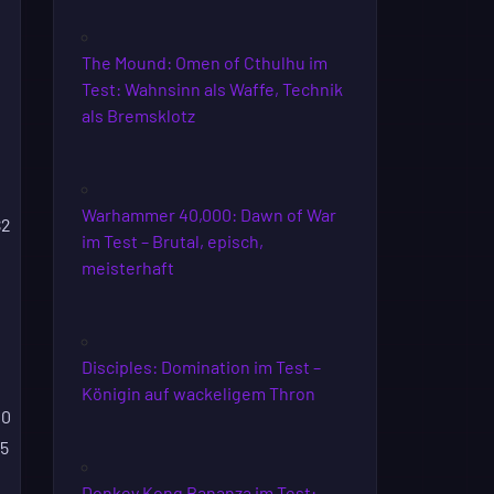
The Mound: Omen of Cthulhu im
Test: Wahnsinn als Waffe, Technik
als Bremsklotz
Warhammer 40,000: Dawn of War
S2
im Test – Brutal, episch,
meisterhaft
Disciples: Domination im Test –
Königin auf wackeligem Thron
00
75
Donkey Kong Bananza im Test: