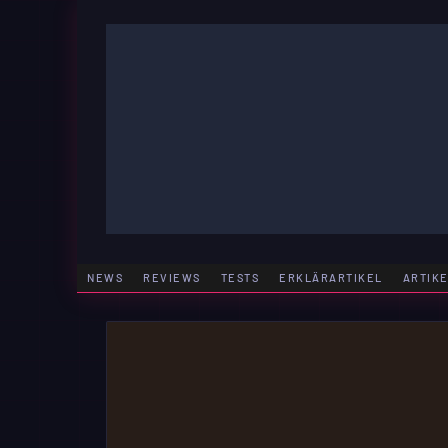
Zum
Inhalt
springen
GAMING | ENTERTAINMENT | TECHNIK | LIFESTY
GAMEFINITY
NEWS
REVIEWS
TESTS
ERKLÄRARTIKEL
ARTIK