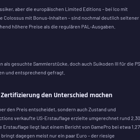
siker, aber die europäischen Limited Editions – bei Ico mit
 Colossus mit Bonus-Inhalten – sind nochmal deutlich seltener
chend höhere Preise als die regulären PAL-Ausgaben.
 als gesuchte Sammlerstücke, doch auch Suikoden III für die P
den und entsprechend gefragt.
 Zertifizierung den Unterschied machen
 über den Preis entscheidet, sondern auch Zustand und
Auctions verkaufte US-Erstauflage erzielte umgerechnet rund 2.3
e Erstauflage liegt laut einem Bericht von GamePro bei etwa 1.2
ringt dagegen meist nur ein paar Euro – der riesige