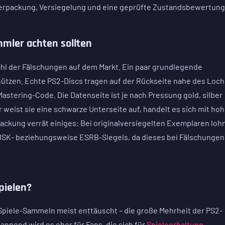
lverpackung, Versiegelung und eine geprüfte Zustandsbewertung
mler achten sollten
ahl der Fälschungen auf dem Markt. Ein paar grundlegende
chützen. Echte PS2-Discs tragen auf der Rückseite nahe des Loch
astering-Code. Die Datenseite ist je nach Pressung gold, silber
er weist sie eine schwarze Unterseite auf, handelt es sich mit ho
ackung verrät einiges: Bei originalversiegelten Exemplaren loh
s USK- beziehungsweise ESRB-Siegels, da dieses bei Fälschungen
pielen?
Spiele-Sammeln meist enttäuscht – die große Mehrheit der PS2-
Spannend wird es eher für Fans, die sich für
Spieleerhaltung