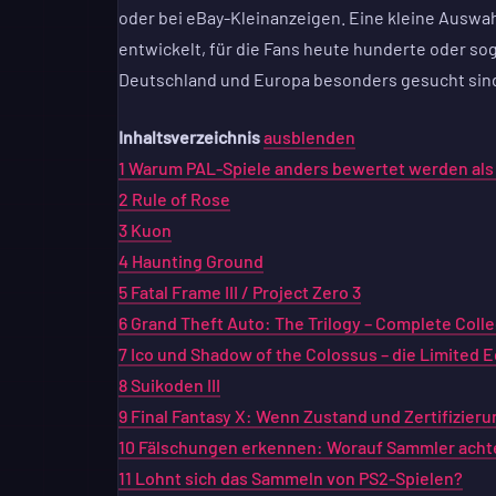
oder bei eBay-Kleinanzeigen. Eine kleine Auswa
entwickelt, für die Fans heute hunderte oder so
Deutschland und Europa besonders gesucht sin
Inhaltsverzeichnis
ausblenden
1
Warum PAL-Spiele anders bewertet werden als
2
Rule of Rose
3
Kuon
4
Haunting Ground
5
Fatal Frame III / Project Zero 3
6
Grand Theft Auto: The Trilogy – Complete Colle
7
Ico und Shadow of the Colossus – die Limited E
8
Suikoden III
9
Final Fantasy X: Wenn Zustand und Zertifizie
10
Fälschungen erkennen: Worauf Sammler achte
11
Lohnt sich das Sammeln von PS2-Spielen?