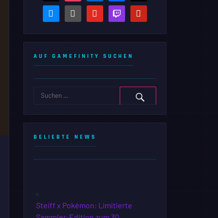
bluesky
steam-
youtube
twitch
pinterest
square
AUF GAMEFINITY SUCHEN
BELIEBTE NEWS
Steiff x Pokémon: Limitierte
Sammler-Edition zum 30.