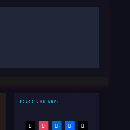
FOLGE UNS AUF:
threads
instagram
linkedin
facebook
x