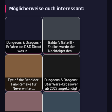
Möglicherweise auch interessant:
Dungeons & Dragons -
Baldur’s Gate III -
Erfahre bei D&D Direct
Endlich wurde der
was in…
Nachfolger des…
Eye of the Beholder:
Dungeons & Dragons:
Fan-Remake für
Star Wars-Crossover
Neverwinter…
ab 2027 angekündigt