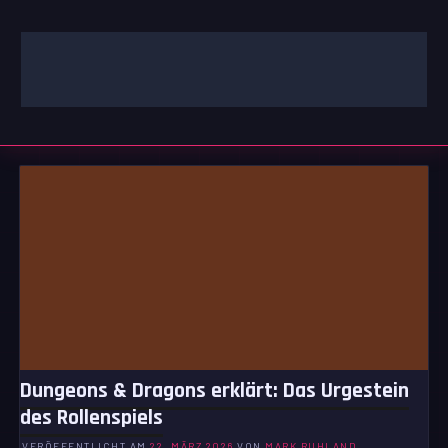
Zum
Inhalt
springen
GAMING | ENTERTAINMENT | TECHNIK | LIFESTYLE
GAMEFINITY
Dungeons & Dragons erklärt: Das Urgestein
des Rollenspiels
VERÖFFENTLICHT AM
22. MÄRZ 2026
VON
MARK RUHLAND