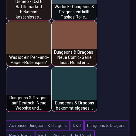
Demeo × D&D:
Battlemarked
Warlock: Dungeons &
bekommt
Dragons enthüllt
kostenloses…
Tashas Rolle…
Dungeons & Dragons:
Was ist ein Pen-and-
Neue Comic-Serie
Paper-Rollenspiel?
lässt Monster…
Dungeons & Dragons
auf Deutsch: Neue
Dungeons & Dragons
Website und…
bekommt eigenes…
Advanced Dungeons & Dragons
D&D
Dungeons & Dragons
Pen & Paper
RPG
Wizards of the Coast