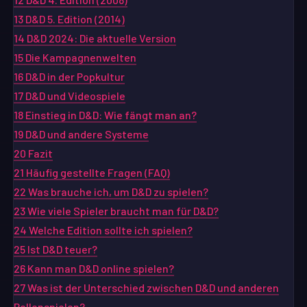
13
D&D 5. Edition (2014)
14
D&D 2024: Die aktuelle Version
15
Die Kampagnenwelten
16
D&D in der Popkultur
17
D&D und Videospiele
18
Einstieg in D&D: Wie fängt man an?
19
D&D und andere Systeme
20
Fazit
21
Häufig gestellte Fragen (FAQ)
22
Was brauche ich, um D&D zu spielen?
23
Wie viele Spieler braucht man für D&D?
24
Welche Edition sollte ich spielen?
25
Ist D&D teuer?
26
Kann man D&D online spielen?
27
Was ist der Unterschied zwischen D&D und anderen
Rollenspielen?