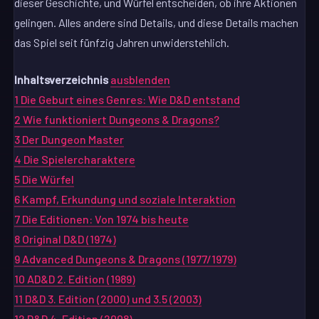
dieser Geschichte, und Würfel entscheiden, ob ihre Aktionen
gelingen. Alles andere sind Details, und diese Details machen
das Spiel seit fünfzig Jahren unwiderstehlich.
Inhaltsverzeichnis
ausblenden
1
Die Geburt eines Genres: Wie D&D entstand
2
Wie funktioniert Dungeons & Dragons?
3
Der Dungeon Master
4
Die Spielercharaktere
5
Die Würfel
6
Kampf, Erkundung und soziale Interaktion
7
Die Editionen: Von 1974 bis heute
8
Original D&D (1974)
9
Advanced Dungeons & Dragons (1977/1979)
10
AD&D 2. Edition (1989)
11
D&D 3. Edition (2000) und 3.5 (2003)
12
D&D 4. Edition (2008)