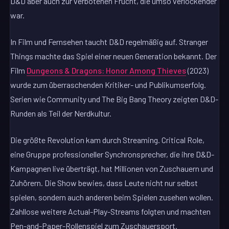
D&D aber auch zur verbotenen Frucht, die umso verlockender
war.
In Film und Fernsehen taucht D&D regelmäßig auf. Stranger
Things machte das Spiel einer neuen Generation bekannt. Der
Film
Dungeons & Dragons: Honor Among Thieves
(2023)
wurde zum überraschenden Kritiker- und Publikumserfolg.
Serien wie Community und The Big Bang Theory zeigten D&D-
Runden als Teil der Nerdkultur.
Die größte Revolution kam durch Streaming. Critical Role,
eine Gruppe professioneller Synchronsprecher, die ihre D&D-
Kampagnen live überträgt, hat Millionen von Zuschauern und
Zuhörern. Die Show bewies, dass Leute nicht nur selbst
spielen, sondern auch anderen beim Spielen zusehen wollen.
Zahllose weitere Actual-Play-Streams folgten und machten
Pen-and-Paper-Rollenspiel zum Zuschauersport.