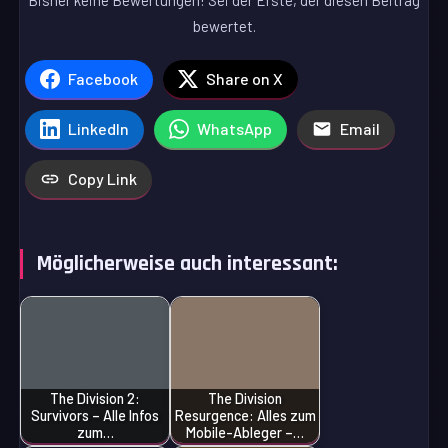
Bisher keine Bewertungen! Sei der Erste, der diesen Beitrag
bewertet.
Facebook
Share on X
LinkedIn
WhatsApp
Email
Copy Link
Möglicherweise auch interessant:
The Division 2:
The Division
Survivors – Alle Infos
Resurgence: Alles zum
zum…
Mobile-Ableger –…