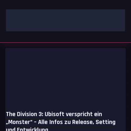
Zum
Inhalt
springen
GAMING | ENTERTAINMENT | TECHNIK | LIFESTYLE
GAMEFINITY
The Division 3: Ubisoft verspricht ein
„Monster“ – Alle Infos zu Release, Setting
und Entwicklung