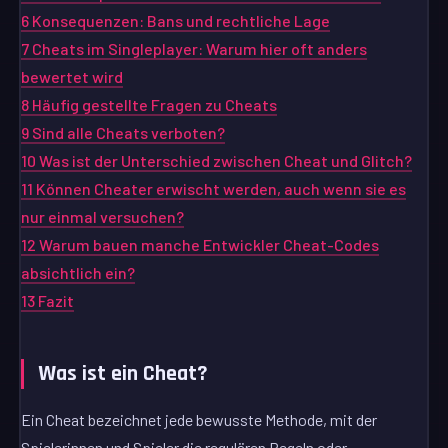
6
Konsequenzen: Bans und rechtliche Lage
7
Cheats im Singleplayer: Warum hier oft anders
bewertet wird
8
Häufig gestellte Fragen zu Cheats
9
Sind alle Cheats verboten?
10
Was ist der Unterschied zwischen Cheat und Glitch?
11
Können Cheater erwischt werden, auch wenn sie es
nur einmal versuchen?
12
Warum bauen manche Entwickler Cheat-Codes
absichtlich ein?
13
Fazit
Was ist ein Cheat?
Ein Cheat bezeichnet jede bewusste Methode, mit der
Spielerinnen und Spieler die regulären Regeln oder