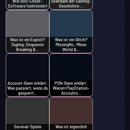
Wie Anti-Cheat-
Skandale der Gaming-
Software funktioniert
Geschichte:…
Was ist ein Exploit?
Was ist ein Glitch?
Duping, Sequence
MissingNo., Minus
Breaking &…
World &…
Account-Bann erklärt:
PSN-Bann erklärt:
Was passiert, wenn du
Warum PlayStation-
gesperrt…
Accounts…
Survival-Spiele
Was ist eigentlich