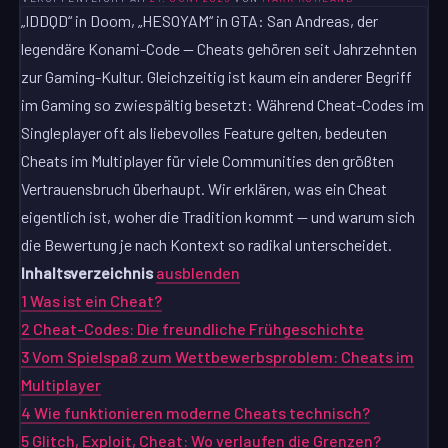
„IDDQD“ in Doom, „HESOYAM“ in GTA: San Andreas, der
legendäre Konami-Code — Cheats gehören seit Jahrzehnten
zur Gaming-Kultur. Gleichzeitig ist kaum ein anderer Begriff
im Gaming so zwiespältig besetzt: Während Cheat-Codes im
Singleplayer oft als liebevolles Feature gelten, bedeuten
Cheats im Multiplayer für viele Communities den größten
Vertrauensbruch überhaupt. Wir erklären, was ein Cheat
eigentlich ist, woher die Tradition kommt — und warum sich
die Bewertung je nach Kontext so radikal unterscheidet.
Inhaltsverzeichnis
ausblenden
1
Was ist ein Cheat?
2
Cheat-Codes: Die freundliche Frühgeschichte
3
Vom Spielspaß zum Wettbewerbsproblem: Cheats im
Multiplayer
4
Wie funktionieren moderne Cheats technisch?
5
Glitch, Exploit, Cheat: Wo verlaufen die Grenzen?