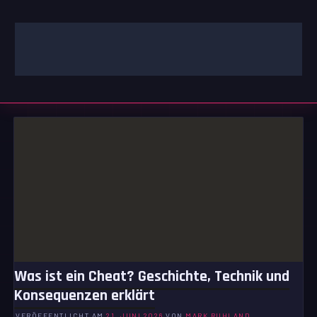
Zum
Inhalt
springen
GAMING | ENTERTAINMENT | TECHNIK | LIFESTYLE
GAMEFINITY
Was ist ein Cheat? Geschichte, Technik und
Konsequenzen erklärt
VERÖFFENTLICHT AM
21. JUNI 2026
VON
MARK RUHLAND