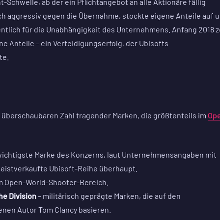
chwelle, ab der ein Pflichtangebot an alle Aktionäre fällig
ch aggressiv gegen die Übernahme, stockte eigene Anteile auf 
ntlich für die Unabhängigkeit des Unternehmens. Anfang 2018 
ne Anteile – ein Verteidigungserfolg, der Ubisofts
te.
er überschaubaren Zahl tragender Marken, die größtenteils im
Op
 wichtigste Marke des Konzerns, laut Unternehmensangaben mit
meistverkaufte Ubisoft-Reihe überhaupt.
im Open-World-Shooter-Bereich.
he Division
– militärisch geprägte Marken, die auf den
enen Autor Tom Clancy basieren.