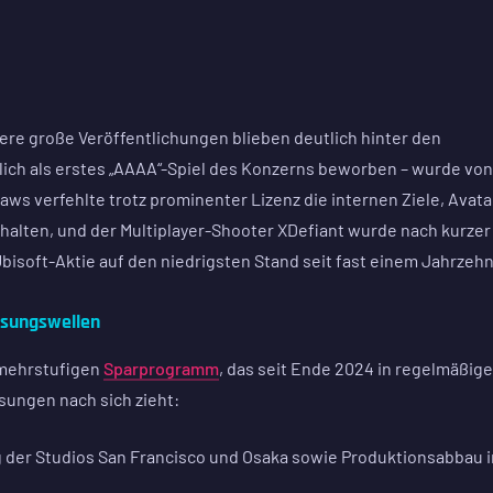
ere große Veröffentlichungen blieben deutlich hinter den
lich als erstes „AAAA“-Spiel des Konzerns beworben – wurde von
laws verfehlte trotz prominenter Lizenz die internen Ziele, Avata
 halten, und der Multiplayer-Shooter XDefiant wurde nach kurzer
e Ubisoft-Aktie auf den niedrigsten Stand seit fast einem Jahrzehn
ssungswellen
 mehrstufigen
Sparprogramm
, das seit Ende 2024 in regelmäßig
ungen nach sich zieht:
der Studios San Francisco und Osaka sowie Produktionsabbau i