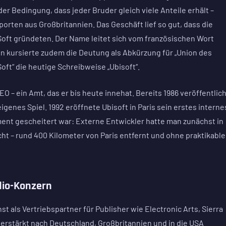
der Bedingung, dass jeder Bruder gleich viele Anteile erhält –
orten aus Großbritannien. Das Geschäft lief so gut, dass die
i Soft gründeten. Der Name leitet sich vom französischen Wort
ren kursierte zudem die Deutung als Abkürzung für „Union des
ft“ die heutige Schreibweise „Ubisoft“.
O – ein Amt, das er bis heute innehat. Bereits 1986 veröffentlic
genes Spiel. 1992 eröffnete Ubisoft in Paris sein erstes interne
ent gescheitert war: Externe Entwickler hatte man zunächst in
ht – rund 400 Kilometer von Paris entfernt und ohne praktikable
dio-Konzern
t als Vertriebspartner für Publisher wie Electronic Arts, Sierra
rstärkt nach Deutschland, Großbritannien und in die USA