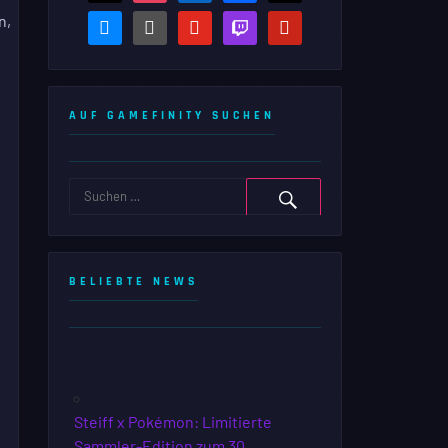
n,
bluesky
steam-
youtube
twitch
pinterest
square
AUF GAMEFINITY SUCHEN
BELIEBTE NEWS
Steiff x Pokémon: Limitierte
Sammler-Edition zum 30.