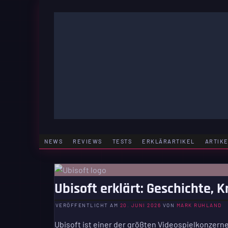
Zum
Inhalt
springen
GAMING | ENTERTAINMENT | TECHNIK | LIFESTY
GAMEFINITY
NEWS
REVIEWS
TESTS
ERKLÄRARTIKEL
ARTIK
Ubisoft erklärt: Geschichte, 
VERÖFFENTLICHT AM
20. JUNI 2026
VON
MARK RUHLAND
Ubisoft ist einer der größten Videospielkonzern