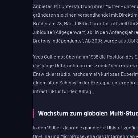
Anbieter. Mit Unterstützung ihrer Mutter – unter 
gründeten sie einen Versandhandel mit Direktimp
Brüder am 28. März 1986 in Carentoir offiziell Ub
„ubiquité“ (Allgegenwart) ab; in den Anfangsjah
Bretons Indépendants“. Ab 2003 wurde aus „Ubi So
Yves Guillemot übernahm 1988 die Position des CE
das junge Unternehmen mit „Zombi“ sein erstes ei
Entwicklerstudio, nachdem ein kurioses Experim
einem alten Schloss in der Bretagne untergebrac
Infrastruktur für den Alltag.
Wachstum zum globalen Multi-Stu
In den 1990er-Jahren expandierte Ubisoft zunächs
On-Line und MicroProse, ehe das Unternehmen ve