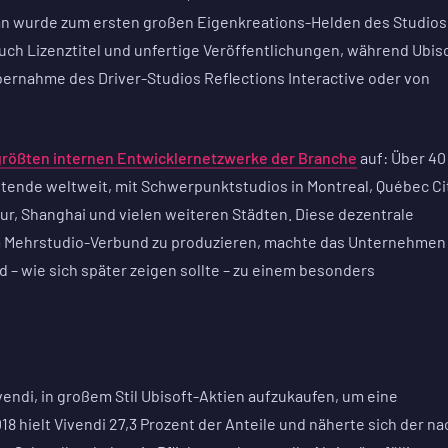
n wurde zum ersten großen Eigenkreations-Helden des Studios
auch Lizenztitel und unfertige Veröffentlichungen, während Ubis
bernahme des Driver-Studios Reflections Interactive oder von
größten internen Entwicklernetzwerke der Branche
auf: Über 40
itende weltweit, mit Schwerpunktstudios in Montreal, Québec Cit
pur, Shanghai und vielen weiteren Städten. Diese dezentrale
 im Mehrstudio-Verbund zu produzieren, machte das Unternehmen
 – wie sich später zeigen sollte – zu einem besonders
ndi, in großem Stil Ubisoft-Aktien aufzukaufen, um eine
8 hielt Vivendi 27,3 Prozent der Anteile und näherte sich der na