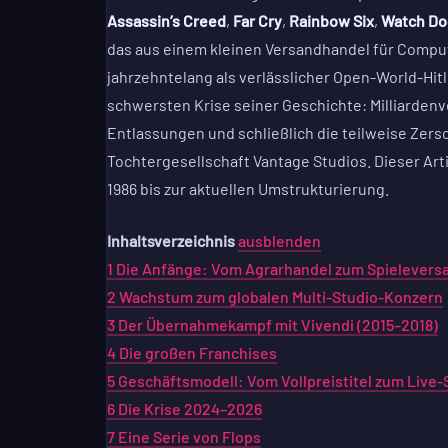
Assassin’s Creed
,
Far Cry
,
Rainbow Six
,
Watch Do
das aus einem kleinen Versandhandel für Comput
jahrzehntelang als verlässlicher Open-World-Hitli
schwersten Krise seiner Geschichte: Milliarden
Entlassungen und schließlich die teilweise Zer
Tochtergesellschaft Vantage Studios. Dieser Art
1986 bis zur aktuellen Umstrukturierung.
Inhaltsverzeichnis
ausblenden
1
Die Anfänge: Vom Agrarhandel zum Spielevers
2
Wachstum zum globalen Multi-Studio-Konzern
3
Der Übernahmekampf mit Vivendi (2015–2018)
4
Die großen Franchises
5
Geschäftsmodell: Vom Vollpreistitel zum Live
6
Die Krise 2024–2026
7
Eine Serie von Flops