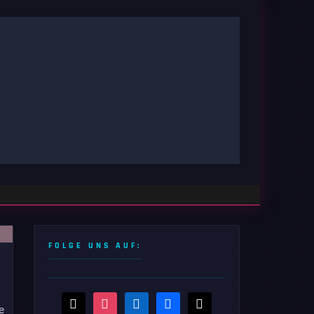
FOLGE UNS AUF:
threads
instagram
linkedin
facebook
x
e