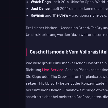
Watch Dogs
– seit 2014 Ubisofts Open-World-
Just Dance
– seit 2009 eine der kommerziell 
Rayman
und
The Crew
– traditionsreiche bzw.
Drei dieser Marken – Assassin’s Creed, Far Cry u
Umstrukturierung werden (dazu weiter unten me
Geschäftsmodell: Vom Vollpreistite
Wie viele große Publisher verschob Ubisoft sei
Richtung
Live-Service
: Season Pässe, kosmetisc
Six Siege oder The Crew sollten für planbare, w
setzen. Mit Ubisoft+ betreibt der Konzern zudem
bei einzelnen Marken – Rainbow Six Siege etwa wi
scheiterte aber bei mehreren Großprojekten, die e