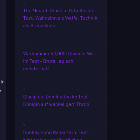
The Mound: Omen of Cthulhu im
Test: Wahnsinn als Waffe, Technik
als Bremsklotz
Warhammer 40,000: Dawn of War
im Test – Brutal, episch,
meisterhaft
 in
w
Disciples: Domination im Test –
Königin auf wackeligem Thron
Donkey Kong Bananza im Test:
Nintendos zerstörerisches