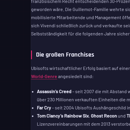
französischem Recht entscheidenden 30-Prozent-S
geworden wäre. Die Guillemot-Familie wehrte si
mobilisierte Mitarbeitende und Management öffe
sich Vivendi schließlich zurück und verkaufte sei
Selbstständigkeit für die folgenden Jahre sicher
Die großen Franchises
Ubisofts wirtschaftlicher Erfolg basiert auf ein
World-Genre
angesiedelt sind:
Assassin’s Creed
– seit 2007 die mit Abstand
über 230 Millionen verkauften Einheiten die 
Far Cry
– seit 2004 Ubisofts Aushängeschild 
Tom Clancy’s Rainbow Six
,
Ghost Recon
und
T
Lizenzvereinbarungen mit dem 2013 verstorb