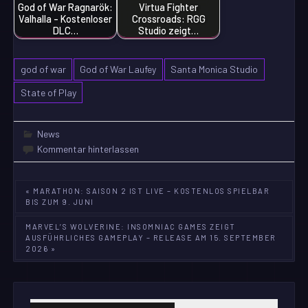
God of War Ragnarök:
Virtua Fighter
Valhalla - Kostenloser
Crossroads: RGG
DLC…
Studio zeigt…
god of war
God of War Laufey
Santa Monica Studio
State of Play
News
Kommentar hinterlassen
Beitragsnavigation
« MARATHON: SAISON 2 IST LIVE – KOSTENLOS SPIELBAR
BIS ZUM 9. JUNI
MARVEL’S WOLVERINE: INSOMNIAC GAMES ZEIGT
AUSFÜHRLICHES GAMEPLAY – RELEASE AM 15. SEPTEMBER
2026 »