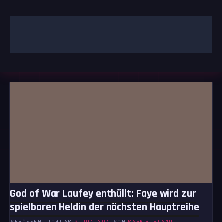
Zum
Inhalt
springen
GAMING | ENTERTAINMENT | TECHNIK | LIFESTYLE
GAMEFINITY
God of War Laufey enthüllt: Faye wird zur
spielbaren Heldin der nächsten Hauptreihe
VERÖFFENTLICHT AM
3. JUNI 2026
VON
MARK RUHLAND