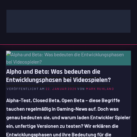
Zum
Inhalt
springen
GAMING | ENTERTAINMENT | TECHNIK | LIFESTYLE
GAMEFINITY
Alpha und Beta: Was bedeuten die
Entwicklungsphasen bei Videospielen?
VERÖFFENTLICHT AM
22. JANUAR 2026
VON
MARK RUHLAND
Alpha-Test, Closed Beta, Open Beta – diese Begriffe
tauchen regelmäßig in Gaming-News auf. Doch was
genau bedeuten sie, und warum laden Entwickler Spieler
ein, unfertige Versionen zu testen? Wir erklären die
Entwicklungsphasen und ihre Bedeutung für die