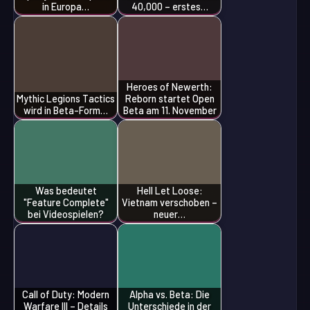
in Europa…
40,000 – erstes…
Heroes of Newerth:
Mythic Legions Tactics
Reborn startet Open
wird in Beta-Form…
Beta am 11. November
Was bedeutet
Hell Let Loose:
"Feature Complete"
Vietnam verschoben –
bei Videospielen?
neuer…
Call of Duty: Modern
Alpha vs. Beta: Die
Warfare III – Details
Unterschiede in der