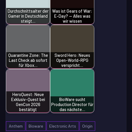
Durchschnittsalter der
Was ist Gears of War:
Gamer in Deutschland
E-Day? — Alles was
steigt…
wir wissen
Quarantine Zone: The
Sword Hero: Neues
Last Check ab sofort
Open-World-RPG
für Xbox…
verspricht…
HeroQuest: Neue
Exklusiv-Quest bei
BioWare sucht
GenCon 2026
Production Director für
bestätigt
das nächste…
Anthem
Bioware
Electronic Arts
Origin