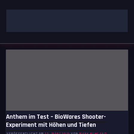
Zum
Inhalt
springen
GAMING | ENTERTAINMENT | TECHNIK | LIFESTYLE
GAMEFINITY
Anthem im Test – BioWares Shooter-
Experiment mit Höhen und Tiefen
VERÖFFENTLICHT AM
25. MÄRZ 2019
VON
MARK RUHLAND