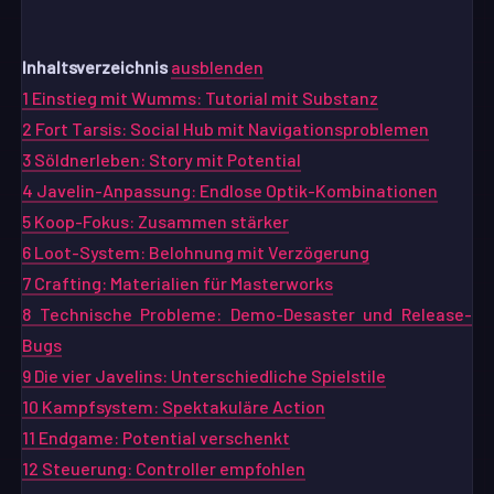
Inhaltsverzeichnis
ausblenden
1
Einstieg mit Wumms: Tutorial mit Substanz
2
Fort Tarsis: Social Hub mit Navigationsproblemen
3
Söldnerleben: Story mit Potential
4
Javelin-Anpassung: Endlose Optik-Kombinationen
5
Koop-Fokus: Zusammen stärker
6
Loot-System: Belohnung mit Verzögerung
7
Crafting: Materialien für Masterworks
8
Technische Probleme: Demo-Desaster und Release-
Bugs
9
Die vier Javelins: Unterschiedliche Spielstile
10
Kampfsystem: Spektakuläre Action
11
Endgame: Potential verschenkt
12
Steuerung: Controller empfohlen