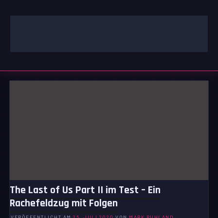
Zum
Inhalt
springen
GAMING | ENTERTAINMENT | TECHNIK | LIFESTYLE
GAMEFINITY
The Last of Us Part II im Test – Ein
Rachefeldzug mit Folgen
VERÖFFENTLICHT AM
25. JULI 2020
VON
MARK RUHLAND