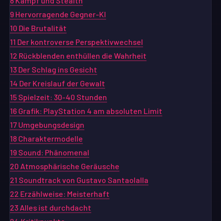
8
Kampf und Stealth
9
Hervorragende Gegner-KI
10
Die Brutalität
11
Der kontroverse Perspektivwechsel
12
Rückblenden enthüllen die Wahrheit
13
Der Schlag ins Gesicht
14
Der Kreislauf der Gewalt
15
Spielzeit: 30-40 Stunden
16
Grafik: PlayStation 4 am absoluten Limit
17
Umgebungsdesign
18
Charaktermodelle
19
Sound: Phänomenal
20
Atmosphärische Geräusche
21
Soundtrack von Gustavo Santaolalla
22
Erzählweise: Meisterhaft
23
Alles ist durchdacht