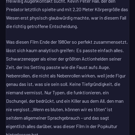
freiwillig Augenkontakt sucht. Kevin Peter Hall, der den
Predator letztlich spielte und mit 2,20 Meter Körpergröße das
Wesen erst physisch glaubwürdig machte, war in diesem Fall
die richtig getroffene Entscheidung.
Was diesen Film Ende der 1980er so perfekt zusammensetzt,
lässt sich kaum analytisch greifen: Es passte einfach alles.
Schwarzenegger als einer der größten Actionhelden seiner
Zeit, der ins Setting passte wie die Faust aufs Auge.
Nebenrollen, die nicht als Nebenrollen wirken, weil jede Figur
genau das ist, was sie sein soll. Keine Tiefgründigkeit, die
niemand vermisst. Nur Typen, die funktionieren, ein
Dschungel, der bedrückt, und ein Killer aus dem All, den man
nie vergisst. „Wenn es bluten, können wir es töten“ ist
seitdem allgemeiner Sprachgebrauch – und das sagt
eigentlich alles darüber, was dieser Film in der Popkultur
hinterlassen hat.