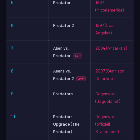
5
Predator
1987
(Mittelamerika)
6
Predator 2
1997 (Los
Angeles)
7
Alien vs.
2004 (Antarktis)
Predator
AVP
8
Aliens vs.
2007 (Gunnison,
Predator 2
Colorado)
AVP
9
Predators
Gegenwart
(Jagdplanet)
10
Predator:
Gegenwart
Upgrade (The
(offiziell
Predator)
Standalone)