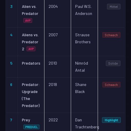
3
Alien vs.
2004
Paul W.S.
Mittel
Predator
Anderson
AVP
4
Aliens vs.
2007
Strause
Schwach
Predator
Brothers
2
AVP
5
Predators
2010
Nimród
Solide
Antal
6
Predator:
2018
Shane
Schwach
Upgrade
Black
(The
Predator)
7
Prey
2022
Dan
Highlight
Trachtenberg
PREQUEL