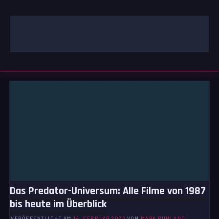
Zum
Inhalt
springen
GAMING | ENTERTAINMENT | TECHNIK | LIFESTYLE
GAMEFINITY
Das Predator-Universum: Alle Filme von 1987
bis heute im Überblick
VERÖFFENTLICHT AM
14. FEBRUAR 2026
VON
MARK RUHLAND