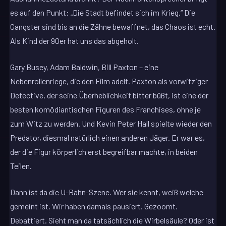
es auf den Punkt: „Die Stadt befindet sich im Krieg.“ Die
Gangster sind bis an die Zähne bewaffnet, das Chaos ist echt.
Als Kind der 90er hat uns das abgeholt.
Gary Busey, Adam Baldwin, Bill Paxton – eine
Nebenrollenriege, die den Film adelt. Paxton als vorwitziger
Detective, der seine Überheblichkeit bitter büßt, ist eine der
besten komödiantischen Figuren des Franchises, ohne je
zum Witz zu werden. Und Kevin Peter Hall spielte wieder den
Predator, diesmal natürlich einen anderen Jäger. Er war es,
der die Figur körperlich erst begreifbar machte, in beiden
Teilen.
Dann ist da die U-Bahn-Szene. Wer sie kennt, weiß welche
gemeint ist. Wir haben damals pausiert. Gezoomt.
Debattiert. Sieht man da tatsächlich die Wirbelsäule? Oder ist