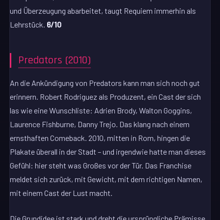
und Überzeugung abarbeitet, taugt Requiem immerhin als
Lehrstück.
6/10
Predators (2010)
An die Ankündigung von Predators kann man sich noch gut
erinnern. Robert Rodriguez als Produzent, ein Cast der sich
las wie eine Wunschliste: Adrien Brody, Walton Goggins,
Laurence Fishburne, Danny Trejo. Das klang nach einem
ernsthaften Comeback. 2010, mitten in Rom, hingen die
Plakate überall in der Stadt – und irgendwie hatte man dieses
Gefühl: hier steht was Großes vor der Tür. Das Franchise
meldet sich zurück, mit Gewicht, mit dem richtigen Namen,
mit einem Cast der Lust macht.
Die Grundidee ist stark und dreht die ursprüngliche Prämisse