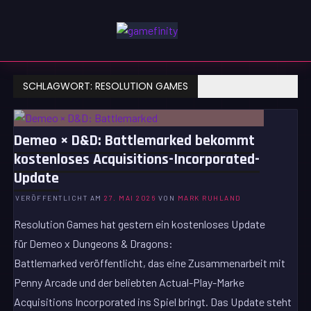
Zum
Inhalt
GAMEFINITY
springen
GAMING | ENTERTAINMENT | TECHNIK | LIFESTYLE
SCHLAGWORT:
RESOLUTION GAMES
Demeo × D&D: Battlemarked bekommt
kostenloses Acquisitions-Incorporated-
Update
VERÖFFENTLICHT AM
27. MAI 2026
VON
MARK RUHLAND
Resolution Games hat gestern ein kostenloses Update
für Demeo x Dungeons & Dragons:
Battlemarked veröffentlicht, das eine Zusammenarbeit mit
Penny Arcade und der beliebten Actual-Play-Marke
Acquisitions Incorporated ins Spiel bringt. Das Update steht