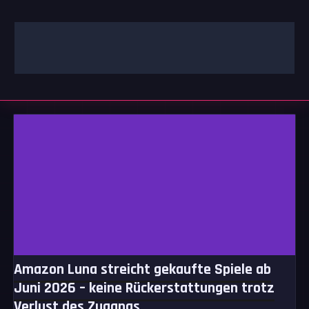
Zum
Inhalt
springen
GAMING | ENTERTAINMENT | TECHNIK | LIFESTYLE
GAMEFINITY
Amazon Luna streicht gekaufte Spiele ab
Juni 2026 – keine Rückerstattungen trotz
Verlust des Zugangs