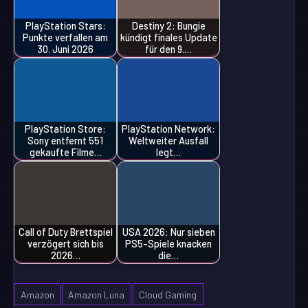
PlayStation Stars:
Destiny 2: Bungie
Punkte verfallen am
kündigt finales Update
30. Juni 2026
für den 9.…
PlayStation Store:
PlayStation Network:
Sony entfernt 551
Weltweiter Ausfall
gekaufte Filme…
legt…
Call of Duty Brettspiel
USA 2026: Nur sieben
verzögert sich bis
PS5-Spiele knacken
2026…
die…
Amazon
Amazon Luna
Cloud Gaming