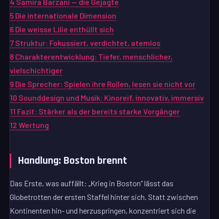
4
Samira Barzani — die Gejagte
5
Die internationale Dimension
6
Die weisse Lilie enthüllt sich
7
Struktur: Fokussiert, verdichtet, atemlos
8
Charakterentwicklung: Tiefer, menschlicher,
vielschichtiger
9
Die Sprecher: Spielen ihre Rollen, lesen sie nicht vor
10
Sounddesign und Musik: Kinoreif, innovativ, immersiv
11
Fazit: Stärker als der bereits starke Vorgänger
12
Wertung
Handlung: Boston brennt
Das Erste, was auffällt: „Krieg in Boston“ lässt das
Globetrotten der ersten Staffel hinter sich. Statt zwischen
Kontinenten hin- und herzuspringen, konzentriert sich die