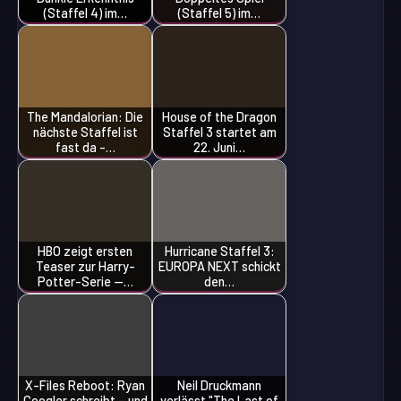
(Staffel 4) im…
(Staffel 5) im…
The Mandalorian: Die
House of the Dragon
nächste Staffel ist
Staffel 3 startet am
fast da -…
22. Juni…
HBO zeigt ersten
Hurricane Staffel 3:
Teaser zur Harry-
EUROPA NEXT schickt
Potter-Serie —…
den…
X-Files Reboot: Ryan
Neil Druckmann
Coogler schreibt – und
verlässt "The Last of