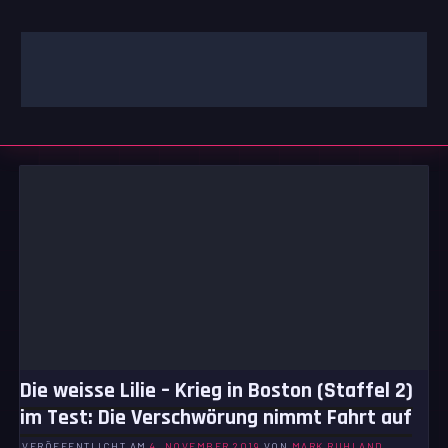
Zum
Inhalt
springen
GAMING | ENTERTAINMENT | TECHNIK | LIFESTYLE
GAMEFINITY
Die weisse Lilie – Krieg in Boston (Staffel 2)
im Test: Die Verschwörung nimmt Fahrt auf
VERÖFFENTLICHT AM
4. NOVEMBER 2019
VON
MARK RUHLAND