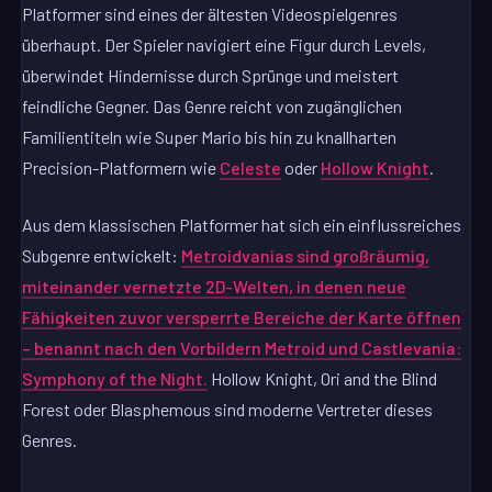
Platformer sind eines der ältesten Videospielgenres
überhaupt. Der Spieler navigiert eine Figur durch Levels,
überwindet Hindernisse durch Sprünge und meistert
feindliche Gegner. Das Genre reicht von zugänglichen
Familientiteln wie Super Mario bis hin zu knallharten
Precision-Platformern wie
Celeste
oder
Hollow Knight
.
Aus dem klassischen Platformer hat sich ein einflussreiches
Subgenre entwickelt:
Metroidvanias sind großräumig,
miteinander vernetzte 2D-Welten, in denen neue
Fähigkeiten zuvor versperrte Bereiche der Karte öffnen
– benannt nach den Vorbildern Metroid und Castlevania:
Symphony of the Night.
Hollow Knight, Ori and the Blind
Forest oder Blasphemous sind moderne Vertreter dieses
Genres.