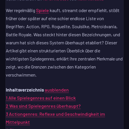
Wer regelmäßig
Spiele
kauft, streamt oder empfiehlt, stößt
früher oder später auf eine schier endlose Liste von
Begriffen: Action, RPG, Roguelite, Soulslike, Metroidvania,
Battle Royale. Was steckt hinter diesen Bezeichnungen, und
warum hat sich dieses System überhaupt etabliert? Dieser
Artikel gibt einen strukturierten Überblick über die
wichtigsten Spielegenres, erklärt ihre zentralen Merkmale und
zeigt, wo die Grenzen zwischen den Kategorien
verschwimmen.
Inhaltsverzeichnis
ausblenden
1
Alle Spielegenres auf einen Blick
2
Was sind Spielegenres überhaupt?
3
Actiongenres: Reflexe und Geschwindigkeit im
Mittelpunkt