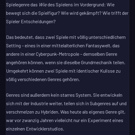
Spielegenre das
Wie
des Spielens im Vordergrund: Wie
bewegt sich die Spielfigur? Wie wird gekämpft? Wie trifft der
Spieler Entscheidungen?
Das bedeutet, dass zwei Spiele mit völlig unterschiedlichem
Setting – eines in einer mittelalterlichen Fantasywelt, das
andere in einer Cyberpunk-Metropole – demselben Genre
angehören können, wenn sie dieselbe Grundmechanik teilen.
Umgekehrt können zwei Spiele mit identischer Kulisse zu
völlig verschiedenen Genres gehören.
Genres sind außerdem kein starres System. Sie entwickeln
sich mit der Industrie weiter, teilen sich in Subgenres auf und
verschmelzen zu Hybriden. Was heute als eigenes Genre gilt,
war vor zwanzig Jahren vielleicht nur ein Experiment eines
einzelnen Entwicklerstudios.