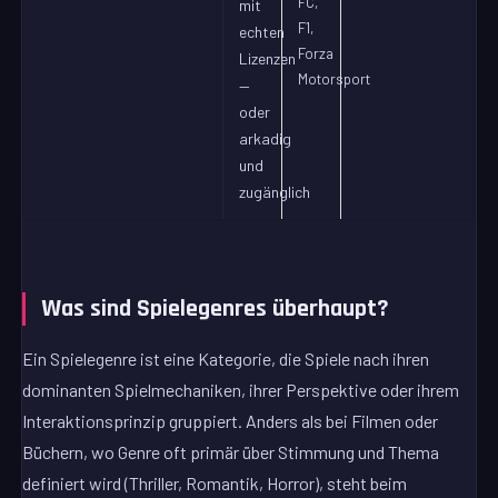
FC,
mit
F1,
echten
Forza
Lizenzen
Motorsport
—
oder
arkadig
und
zugänglich
Was sind Spielegenres überhaupt?
Ein Spielegenre ist eine Kategorie, die Spiele nach ihren
dominanten Spielmechaniken, ihrer Perspektive oder ihrem
Interaktionsprinzip gruppiert. Anders als bei Filmen oder
Büchern, wo Genre oft primär über Stimmung und Thema
definiert wird (Thriller, Romantik, Horror), steht beim