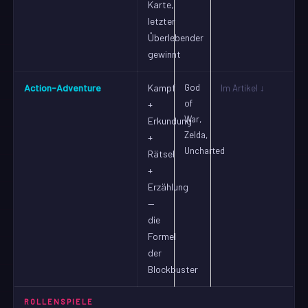
Karte,
letzter
Überlebender
gewinnt
Action-Adventure
Kampf
God
Im Artikel ↓
of
+
War,
Erkundung
Zelda,
+
Uncharted
Rätsel
+
Erzählung
—
die
Formel
der
Blockbuster
ROLLENSPIELE