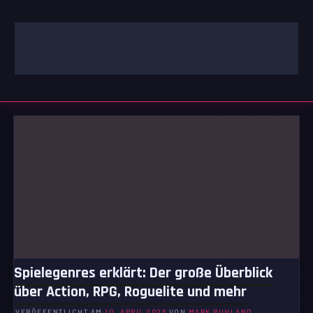
Zum
Inhalt
springen
GAMING | ENTERTAINMENT | TECHNIK | LIFESTYLE
GAMEFINITY
Spielegenres erklärt: Der große Überblick
über Action, RPG, Roguelite und mehr
VERÖFFENTLICHT AM
10. APRIL 2026
VON
MARK RUHLAND