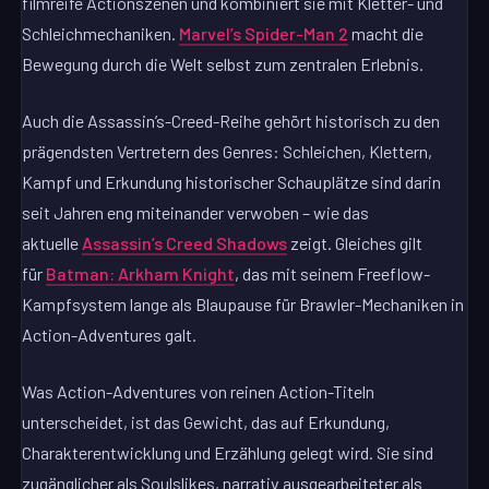
filmreife Actionszenen und kombiniert sie mit Kletter- und
Schleichmechaniken.
Marvel’s Spider-Man 2
macht die
Bewegung durch die Welt selbst zum zentralen Erlebnis.
Auch die Assassin’s-Creed-Reihe gehört historisch zu den
prägendsten Vertretern des Genres: Schleichen, Klettern,
Kampf und Erkundung historischer Schauplätze sind darin
seit Jahren eng miteinander verwoben – wie das
aktuelle
Assassin’s Creed Shadows
zeigt. Gleiches gilt
für
Batman: Arkham Knight
, das mit seinem Freeflow-
Kampfsystem lange als Blaupause für Brawler-Mechaniken in
Action-Adventures galt.
Was Action-Adventures von reinen Action-Titeln
unterscheidet, ist das Gewicht, das auf Erkundung,
Charakterentwicklung und Erzählung gelegt wird. Sie sind
zugänglicher als Soulslikes, narrativ ausgearbeiteter als