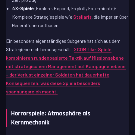
4X-Spiele
(Explore, Expand, Exploit, Exterminate):
Komplexe Strategiespiele wie
Stellaris
, die Imperien über
Generationen aufbauen.
Ein besonders eigenständiges Subgenre hat sich aus dem
Strategiebereich herausgeschält:
XCOM-like-Spiele
kombinieren rundenbasierte Taktik auf Missionsebene
mit strategischem Management auf Kampagnenebene
– der Verlust einzelner Soldaten hat dauerhafte
Konsequenzen, was diese Spiele besonders
spannungsreich macht.
Horrorspiele: Atmosphäre als
Kernmechanik