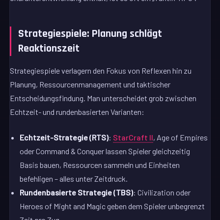
Strategiespiele: Planung schlägt
Reaktionszeit
Strategiespiele verlagern den Fokus von Reflexen hin zu
Planung, Ressourcenmanagement und taktischer
Entscheidungsfindung. Man unterscheidet grob zwischen
Echtzeit- und rundenbasierten Varianten:
Echtzeit-Strategie (RTS)
:
StarCraft II
, Age of Empires
oder Command & Conquer lassen Spieler gleichzeitig
Basis bauen, Ressourcen sammeln und Einheiten
befehligen – alles unter Zeitdruck.
Rundenbasierte Strategie (TBS)
: Civilization oder
Heroes of Might and Magic geben dem Spieler unbegrenzt
Zeit pro Zug.