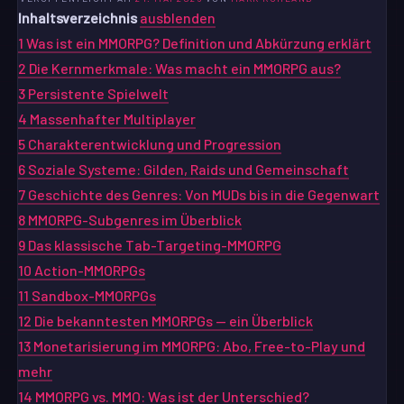
Inhaltsverzeichnis
ausblenden
1
Was ist ein MMORPG? Definition und Abkürzung erklärt
2
Die Kernmerkmale: Was macht ein MMORPG aus?
3
Persistente Spielwelt
4
Massenhafter Multiplayer
5
Charakterentwicklung und Progression
6
Soziale Systeme: Gilden, Raids und Gemeinschaft
7
Geschichte des Genres: Von MUDs bis in die Gegenwart
8
MMORPG-Subgenres im Überblick
9
Das klassische Tab-Targeting-MMORPG
10
Action-MMORPGs
11
Sandbox-MMORPGs
12
Die bekanntesten MMORPGs — ein Überblick
13
Monetarisierung im MMORPG: Abo, Free-to-Play und
mehr
14
MMORPG vs. MMO: Was ist der Unterschied?