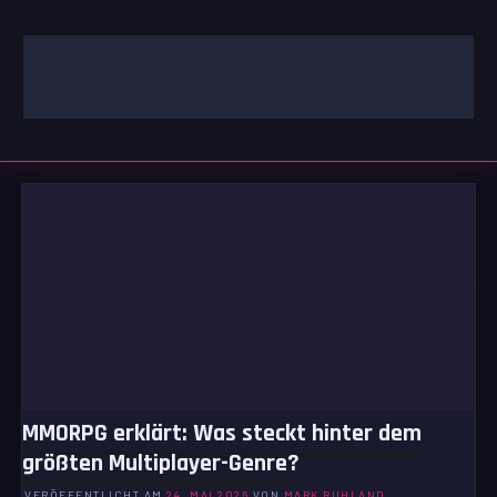
Zum
Inhalt
springen
GAMING | ENTERTAINMENT | TECHNIK | LIFESTYLE
GAMEFINITY
MMORPG erklärt: Was steckt hinter dem
größten Multiplayer-Genre?
VERÖFFENTLICHT AM
24. MAI 2026
VON
MARK RUHLAND