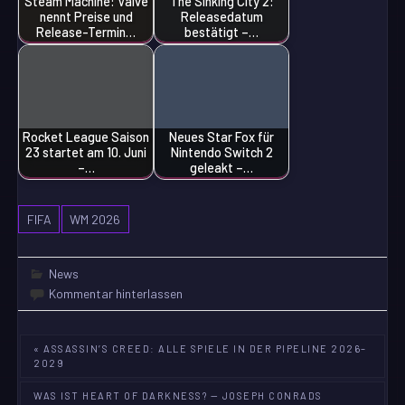
Steam Machine: Valve
The Sinking City 2:
nennt Preise und
Releasedatum
Release-Termin…
bestätigt –…
Rocket League Saison
Neues Star Fox für
23 startet am 10. Juni
Nintendo Switch 2
–…
geleakt –…
FIFA
WM 2026
News
Kommentar hinterlassen
Beitragsnavigation
« ASSASSIN’S CREED: ALLE SPIELE IN DER PIPELINE 2026–
2029
WAS IST HEART OF DARKNESS? — JOSEPH CONRADS