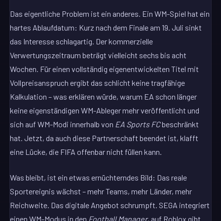
Das eigentliche Problem ist ein anderes. Ein WM-Spiel hat ein
hartes Ablaufdatum: Kurz nach dem Finale am 19. Juli sinkt
das Interesse schlagartig. Der kommerzielle
Verwertungszeitraum beträgt vielleicht sechs bis acht
Wochen. Für einen vollständig eigenentwickelten Titel mit
Vollpreisanspruch ergibt das schlicht keine tragfähige
Kalkulation – was erklären würde, warum EA schon länger
keine eigenständigen WM-Ableger mehr veröffentlicht und
sich auf WM-Modi innerhalb von
EA Sports FC
beschränkt
hat. Jetzt, da auch diese Partnerschaft beendet ist, klafft
eine Lücke, die FIFA offenbar nicht füllen kann.
Was bleibt, ist ein etwas ernüchterndes Bild: Das reale
Sportereignis wächst – mehr Teams, mehr Länder, mehr
Reichweite. Das digitale Angebot schrumpft. SEGA integriert
einen WM-Modus in den
Football Manager
, auf Roblox gibt