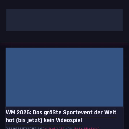
Zum
Inhalt
springen
GAMING | ENTERTAINMENT | TECHNIK | LIFESTYLE
GAMEFINITY
WM 2026: Das größte Sportevent der Welt
hat (bis jetzt) kein Videospiel
VERÖFFENTLICHT AM
24. MAI 2026
VON
MARK RUHLAND