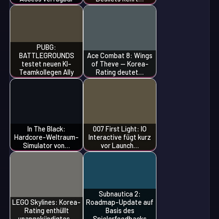
PUBG:
BATTLEGROUNDS
Ace Combat 8: Wings
testet neuen KI-
of Theve — Korea-
Teamkollegen Ally
Rating deutet…
In The Black:
007 First Light: IO
Hardcore-Weltraum-
Interactive fügt kurz
Simulator von…
vor Launch…
Subnautica 2:
LEGO Skylines: Korea-
Roadmap-Update auf
Rating enthüllt
Basis des
unangekündigtes…
Spielerfeedbacks