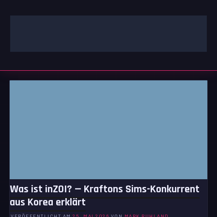
Zum
Inhalt
springen
GAMING | ENTERTAINMENT | TECHNIK | LIFESTYLE
GAMEFINITY
Was ist inZOI? — Kraftons Sims-Konkurrent
aus Korea erklärt
VERÖFFENTLICHT AM
25. MAI 2026
VON
MARK RUHLAND