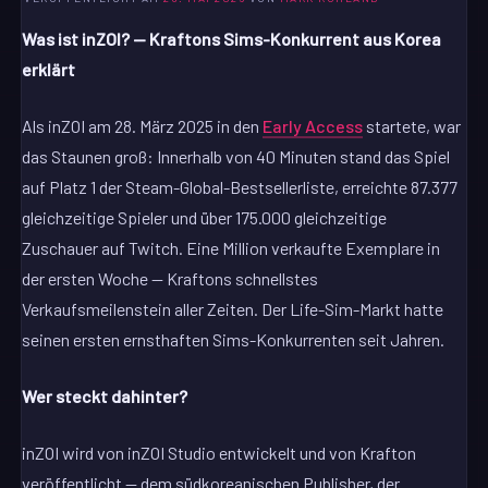
Was ist inZOI? — Kraftons Sims-Konkurrent aus Korea
erklärt
Als inZOI am 28. März 2025 in den
Early Access
startete, war
das Staunen groß: Innerhalb von 40 Minuten stand das Spiel
auf Platz 1 der Steam-Global-Bestsellerliste, erreichte 87.377
gleichzeitige Spieler und über 175.000 gleichzeitige
Zuschauer auf Twitch. Eine Million verkaufte Exemplare in
der ersten Woche — Kraftons schnellstes
Verkaufsmeilenstein aller Zeiten. Der Life-Sim-Markt hatte
seinen ersten ernsthaften Sims-Konkurrenten seit Jahren.
Wer steckt dahinter?
inZOI wird von inZOI Studio entwickelt und von Krafton
veröffentlicht — dem südkoreanischen Publisher, der