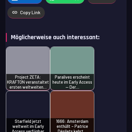
Copy Link
Möglicherweise auch interessant:
Project ZETA:
Paralives erscheint
KRAFTON veranstaltet
heute im Early Access
ersten weltweiten…
— Der…
Starfield jetzt
1666: Amsterdam
weltweit im Early
enthüllt – Patrice
Access verfügbar
Désilets kehrt…