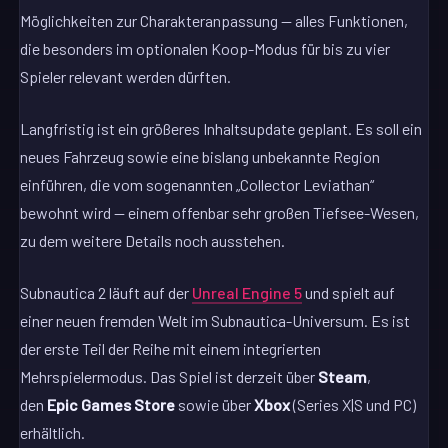
Möglichkeiten zur Charakteranpassung — alles Funktionen,
die besonders im optionalen Koop-Modus für bis zu vier
Spieler relevant werden dürften.
Langfristig ist ein größeres Inhaltsupdate geplant. Es soll ein
neues Fahrzeug sowie eine bislang unbekannte Region
einführen, die vom sogenannten „Collector Leviathan“
bewohnt wird — einem offenbar sehr großen Tiefsee-Wesen,
zu dem weitere Details noch ausstehen.
Subnautica 2 läuft auf der
Unreal Engine 5
und spielt auf
einer neuen fremden Welt im Subnautica-Universum. Es ist
der erste Teil der Reihe mit einem integrierten
Mehrspielermodus. Das Spiel ist derzeit über
Steam
,
den
Epic Games Store
sowie über
Xbox
(Series X|S und PC)
erhältlich.