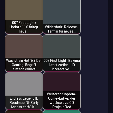
007 First Light:
Update 1.1.0 bringt
Wilderdark: Release-
neue…
Termin für neues…
Was ist ein Hotfix? Der
007 First Light: Bawma
Gaming-Begriff
kehrt zurück – IO
einfach erklärt
Interactive…
Weiterer Kingdom-
Endless Legend II:
Come-Entwickler
Roadmap für Early
wechselt zu CD
Access enthüllt…
Projekt Red