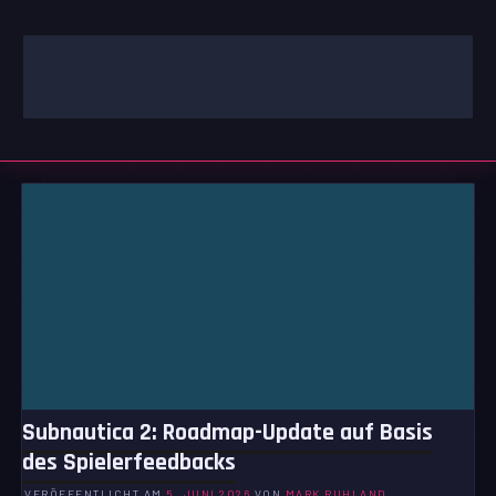
Zum
Inhalt
springen
GAMING | ENTERTAINMENT | TECHNIK | LIFESTYLE
GAMEFINITY
Subnautica 2: Roadmap-Update auf Basis
des Spielerfeedbacks
VERÖFFENTLICHT AM
5. JUNI 2026
VON
MARK RUHLAND