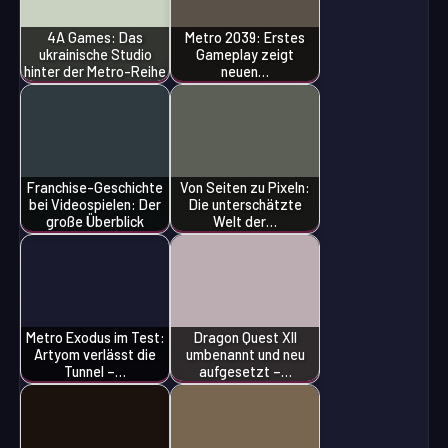
4A Games: Das
Metro 2039: Erstes
ukrainische Studio
Gameplay zeigt
hinter der Metro-Reihe
neuen…
Franchise-Geschichte
Von Seiten zu Pixeln:
bei Videospielen: Der
Die unterschätzte
große Überblick
Welt der…
Metro Exodus im Test:
Dragon Quest XII
Artyom verlässt die
umbenannt und neu
Tunnel –…
aufgesetzt –…