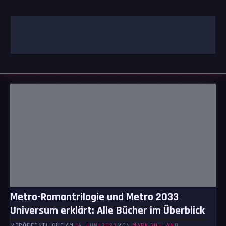
Zum
Inhalt
springen
GAMING | ENTERTAINMENT | TECHNIK | LIFESTYLE
GAMEFINITY
Metro-Romantrilogie und Metro 2033
Universum erklärt: Alle Bücher im Überblick
VERÖFFENTLICHT AM
14. JUNI 2026
VON
MARK RUHLAND