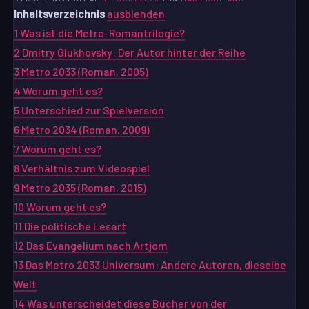
Inhaltsverzeichnis
ausblenden
1
Was ist die Metro-Romantrilogie?
2
Dmitry Glukhovsky: Der Autor hinter der Reihe
3
Metro 2033 (Roman, 2005)
4
Worum geht es?
5
Unterschied zur Spielversion
6
Metro 2034 (Roman, 2009)
7
Worum geht es?
8
Verhältnis zum Videospiel
9
Metro 2035 (Roman, 2015)
10
Worum geht es?
11
Die politische Lesart
12
Das Evangelium nach Artjom
13
Das Metro 2033 Universum: Andere Autoren, dieselbe
Welt
14
Was unterscheidet diese Bücher von der