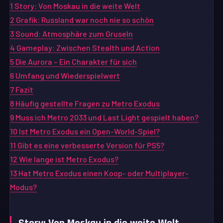
1
Story: Von Moskau in die weite Welt
2
Grafik: Russland war noch nie so schön
3
Sound: Atmosphäre zum Gruseln
4
Gameplay: Zwischen Stealth und Action
5
Die Aurora – Ein Charakter für sich
6
Umfang und Wiederspielwert
7
Fazit
8
Häufig gestellte Fragen zu Metro Exodus
9
Muss ich Metro 2033 und Last Light gespielt haben?
10
Ist Metro Exodus ein Open-World-Spiel?
11
Gibt es eine verbesserte Version für PS5?
12
Wie lange ist Metro Exodus?
13
Hat Metro Exodus einen Koop- oder Multiplayer-
Modus?