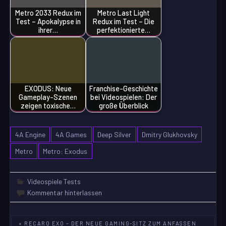
Metro 2033 Redux im
Metro Last Light
Test – Apokalypse in
Redux im Test – Die
ihrer…
perfektionierte…
EXODUS: Neue
Franchise-Geschichte
Gameplay-Szenen
bei Videospielen: Der
zeigen toxische…
große Überblick
4A Engine
4A Games
Deep Silver
Dmitry Glukhovsky
Metro
Metro: Exodus
Videospiele Tests
Kommentar hinterlassen
Beitragsnavigation
« RECARO EXO – DER NEUE GAMING-SITZ ZUM ANFASSEN