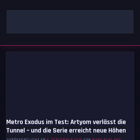
Zum
Inhalt
springen
GAMING | ENTERTAINMENT | TECHNIK | LIFESTYLE
GAMEFINITY
Metro Exodus im Test: Artyom verlässt die
Tunnel – und die Serie erreicht neue Höhen
VERÖFFENTLICHT AM
6. SEPTEMBER 2019
VON
MARK RUHLAND