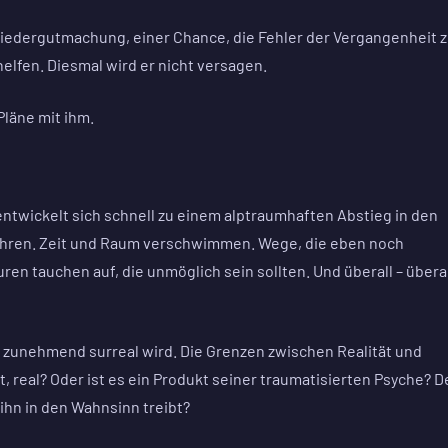
t Wiedergutmachung, einer Chance, die Fehler der Vergangenheit 
helfen. Diesmal wird er nicht versagen.
Pläne mit ihm.
entwickelt sich schnell zu einem alptraumhaften Abstieg in den
führen. Zeit und Raum verschwimmen. Wege, die eben noch
ren tauchen auf, die unmöglich sein sollten. Und überall – überal
e zunehmend surreal wird. Die Grenzen zwischen Realität und
, real? Oder ist es ein Produkt seiner traumatisierten Psyche? D
ihn in den Wahnsinn treibt?