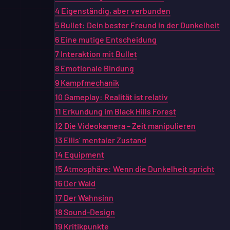
4
Eigenständig, aber verbunden
5
Bullet: Dein bester Freund in der Dunkelheit
6
Eine mutige Entscheidung
7
Interaktion mit Bullet
8
Emotionale Bindung
9
Kampfmechanik
10
Gameplay: Realität ist relativ
11
Erkundung im Black Hills Forest
12
Die Videokamera – Zeit manipulieren
13
Ellis‘ mentaler Zustand
14
Equipment
15
Atmosphäre: Wenn die Dunkelheit spricht
16
Der Wald
17
Der Wahnsinn
18
Sound-Design
19
Kritikpunkte