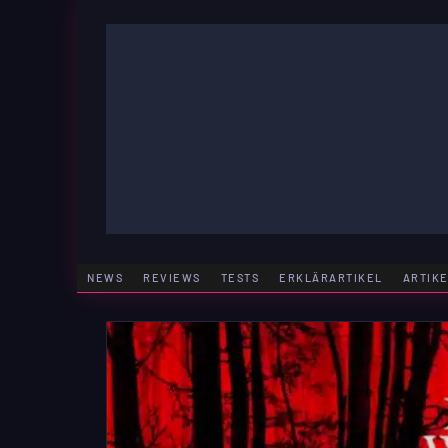
Zum
Inhalt
springen
GAMING | ENTERTAINMENT | TECHNIK | LIFESTY
GAMEFINITY
NEWS
REVIEWS
TESTS
ERKLÄRARTIKEL
ARTIK