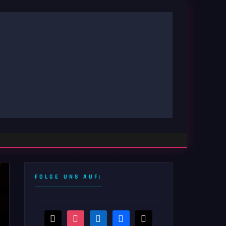
FOLGE UNS AUF:
threads
instagram
linkedin
facebook
x