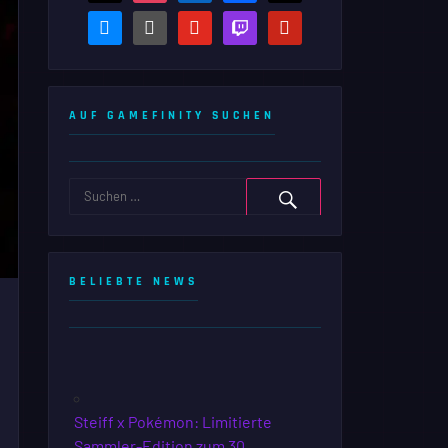
bluesky
steam-
youtube
twitch
pinterest
square
AUF GAMEFINITY SUCHEN
BELIEBTE NEWS
Steiff x Pokémon: Limitierte
Sammler-Edition zum 30.