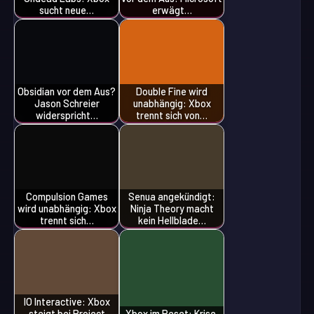
sucht neue…
erwägt…
Obsidian vor dem Aus?
Double Fine wird
Jason Schreier
unabhängig: Xbox
widerspricht…
trennt sich von…
Compulsion Games
Senua angekündigt:
wird unabhängig: Xbox
Ninja Theory macht
trennt sich…
kein Hellblade…
IO Interactive: Xbox
steigt bei Project
Xbox im Reset: Krise,