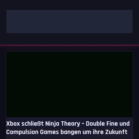
Zum
Inhalt
springen
GAMING | ENTERTAINMENT | TECHNIK | LIFESTYLE
GAMEFINITY
Xbox schließt Ninja Theory – Double Fine und
Compulsion Games bangen um ihre Zukunft