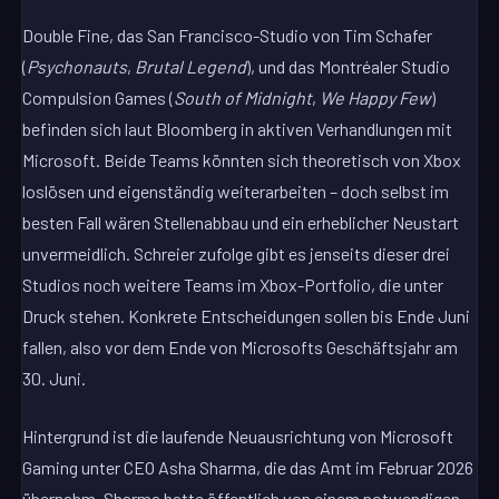
Double Fine, das San Francisco-Studio von Tim Schafer
(
Psychonauts
,
Brutal Legend
), und das Montréaler Studio
Compulsion Games (
South of Midnight
,
We Happy Few
)
befinden sich laut Bloomberg in aktiven Verhandlungen mit
Microsoft. Beide Teams könnten sich theoretisch von Xbox
loslösen und eigenständig weiterarbeiten – doch selbst im
besten Fall wären Stellenabbau und ein erheblicher Neustart
unvermeidlich. Schreier zufolge gibt es jenseits dieser drei
Studios noch weitere Teams im Xbox-Portfolio, die unter
Druck stehen. Konkrete Entscheidungen sollen bis Ende Juni
fallen, also vor dem Ende von Microsofts Geschäftsjahr am
30. Juni.
Hintergrund ist die laufende Neuausrichtung von Microsoft
Gaming unter CEO Asha Sharma, die das Amt im Februar 2026
übernahm. Sharma hatte öffentlich von einem notwendigen