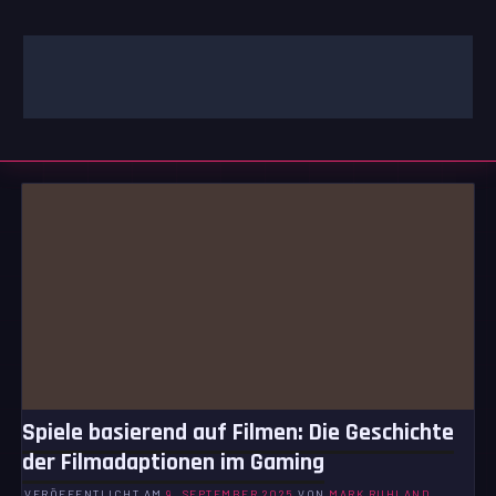
Zum
Inhalt
springen
GAMING | ENTERTAINMENT | TECHNIK | LIFESTYLE
GAMEFINITY
Spiele basierend auf Filmen: Die Geschichte
der Filmadaptionen im Gaming
VERÖFFENTLICHT AM
9. SEPTEMBER 2025
VON
MARK RUHLAND