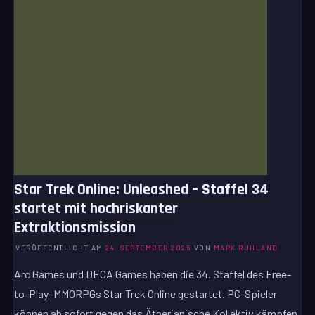
Star Trek Online: Unleashed – Staffel 34
startet mit hochriskanter
Extraktionsmission
VERÖFFENTLICHT AM
24. SEPTEMBER 2025
VON
MARK RUHLAND
Arc Games und DECA Games haben die 34. Staffel des Free-
to-Play–MMORPGs Star Trek Online gestartet. PC-Spieler
können ab sofort gegen das Ätherianische Kollektiv kämpfen,