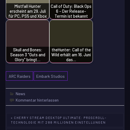
Mistfall Hunter
Call of Duty: Black Ops
erscheint am 29. Juli
6 - Der Release-
für PC, PS5 und Xbox
Termin ist bekannt
Skull and Bones:
theHunter: Call of the
Season 3 "Guts and
Wild erhält am 16. Juni
Glory" bringt…
das…
ARC Raiders
Embark Studios
News
Kommentar hinterlassen
Beitragsnavigation
« CHERRY STREAM DESKTOP ULTIMATE: PROSCROLL-
TECHNOLOGIE MIT 288 MILLIONEN EINSTELLUNGEN