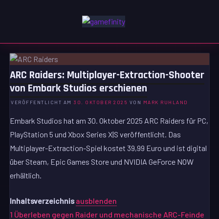
Zum
Inhalt
GAMEFINITY
springen
GAMING | ENTERTAINMENT | TECHNIK | LIFESTYLE
ARC Raiders: Multiplayer-Extraction-Shooter
von Embark Studios erschienen
VERÖFFENTLICHT AM
30. OKTOBER 2025
VON
MARK RUHLAND
Embark Studios hat am 30. Oktober 2025 ARC Raiders für PC,
PlayStation 5 und Xbox Series X|S veröffentlicht. Das
Multiplayer-Extraction-Spiel kostet 39,99 Euro und ist digital
über Steam, Epic Games Store und NVIDIA GeForce NOW
erhältlich.
Inhaltsverzeichnis
ausblenden
1
Überleben gegen Raider und mechanische ARC-Feinde