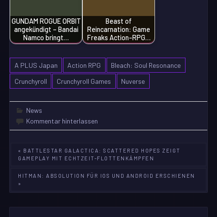
GUNDAM ROGUE ORBIT
Beast of
angekündigt – Bandai
Reincarnation: Game
Namco bringt…
Freaks Action-RPG…
A PLUS Japan
Action RPG
Bleach: Soul Resonance
Crunchyroll
Crunchyroll Games
Nuverse
News
Kommentar hinterlassen
Beitragsnavigation
« BATTLESTAR GALACTICA: SCATTERED HOPES ZEIGT
GAMEPLAY MIT ECHTZEIT-FLOTTENKÄMPFEN
HITMAN: ABSOLUTION FÜR IOS UND ANDROID ERSCHIENEN
»