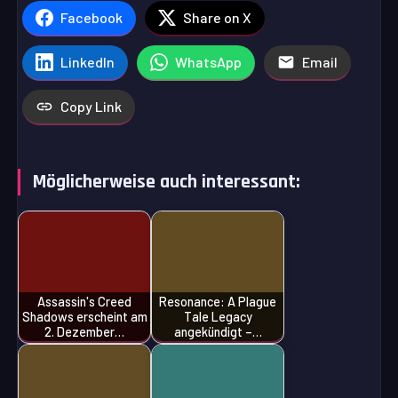
Facebook
Share on X
LinkedIn
WhatsApp
Email
Copy Link
Möglicherweise auch interessant:
Assassin's Creed
Resonance: A Plague
Shadows erscheint am
Tale Legacy
2. Dezember…
angekündigt –…