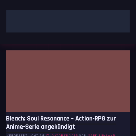
Zum
Inhalt
springen
GAMING | ENTERTAINMENT | TECHNIK | LIFESTYLE
GAMEFINITY
Bleach: Soul Resonance – Action-RPG zur
Anime-Serie angekündigt
VERÖFFENTLICHT AM
17. OKTOBER 2025
VON
MARK RUHLAND