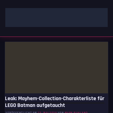
Zum
Inhalt
springen
GAMING | ENTERTAINMENT | TECHNIK | LIFESTYLE
GAMEFINITY
Leak: Mayhem-Collection-Charakterliste für
LEGO Batman aufgetaucht
VERÖFFENTLICHT AM
25. MAI 2026
VON
MARK RUHLAND