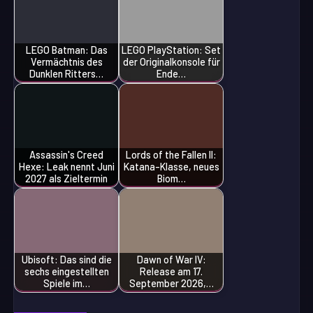
LEGO Batman: Das
LEGO PlayStation: Set
Vermächtnis des
der Originalkonsole für
Dunklen Ritters…
Ende…
Assassin's Creed
Lords of the Fallen II:
Hexe: Leak nennt Juni
Katana-Klasse, neues
2027 als Zieltermin
Biom…
Ubisoft: Das sind die
Dawn of War IV:
sechs eingestellten
Release am 17.
Spiele im…
September 2026,…