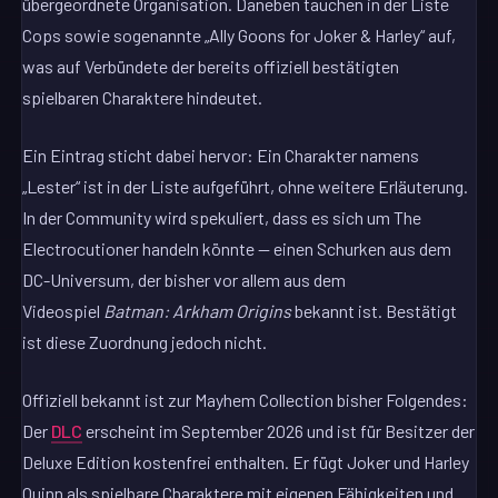
übergeordnete Organisation. Daneben tauchen in der Liste
Cops sowie sogenannte „Ally Goons for Joker & Harley“ auf,
was auf Verbündete der bereits offiziell bestätigten
spielbaren Charaktere hindeutet.
Ein Eintrag sticht dabei hervor: Ein Charakter namens
„Lester“ ist in der Liste aufgeführt, ohne weitere Erläuterung.
In der Community wird spekuliert, dass es sich um The
Electrocutioner handeln könnte — einen Schurken aus dem
DC-Universum, der bisher vor allem aus dem
Videospiel
Batman: Arkham Origins
bekannt ist. Bestätigt
ist diese Zuordnung jedoch nicht.
Offiziell bekannt ist zur Mayhem Collection bisher Folgendes:
Der
DLC
erscheint im September 2026 und ist für Besitzer der
Deluxe Edition kostenfrei enthalten. Er fügt Joker und Harley
Quinn als spielbare Charaktere mit eigenen Fähigkeiten und