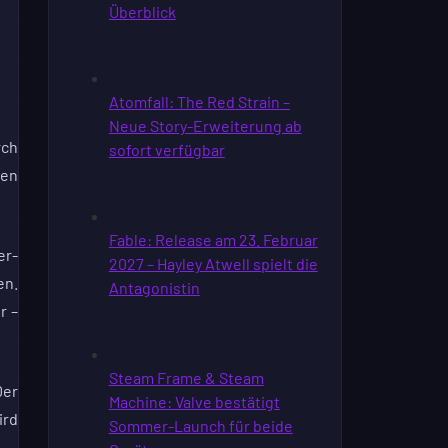
rch
hen
er-
en.
r –
Der
ird