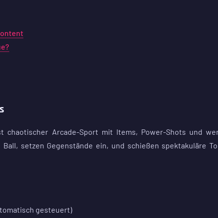
Content
ue?
s
 ist chaotischer Arcade-Sport mit Items, Power-Shots und we
 Ball, setzen Gegenstände ein, und schießen spektakuläre To
utomatisch gesteuert)