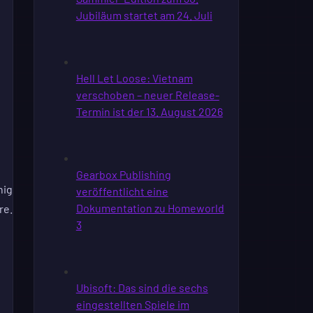
nig
re.