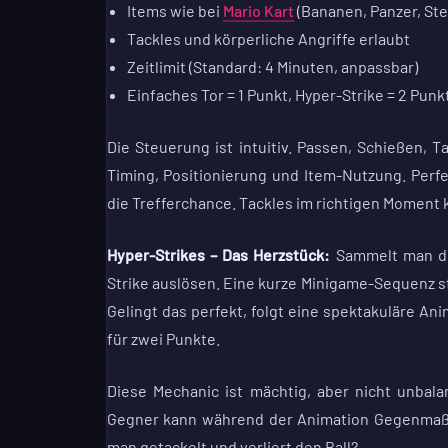
Items wie bei
Mario Kart
(Bananen, Panzer, Ste
Tackles und körperliche Angriffe erlaubt
Zeitlimit (Standard: 4 Minuten, anpassbar)
Einfaches Tor = 1 Punkt, Hyper-Strike = 2 Punk
Die Steuerung ist intuitiv. Passen, Schießen, T
Timing, Positionierung und Item-Nutzung. Perf
die Trefferchance. Tackles im richtigen Moment 
Hyper-Strikes – Das Herzstück:
Sammelt man de
Strike auslösen. Eine kurze Minigame-Sequenz s
Gelingt das perfekt, folgt eine spektakuläre Anim
für zwei Punkte.
Diese Mechanic ist mächtig, aber nicht unbalan
Gegner kann während der Animation Gegenmaßna
man getackelt und verliert den Ball?