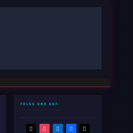
FOLGE UNS AUF:
threads
instagram
linkedin
facebook
x