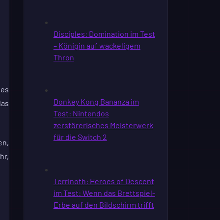
hes
das
en,
hr,