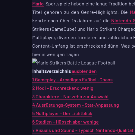
Mario
-Sportspiele haben eine lange Tradition be
Titel gehören zu den Genre-Highlights. Die
Ma
kehrte nach über 15 Jahren auf die
Nintendo 
Strikers (GameCube) und Mario Strikers Charged
Multiplayer, diversen Turnieren und zahlreichen
Content-Umfang ist erschreckend dünn. Was be
hier in wenigen Tagen.
Inhaltsverzeichnis
ausblenden
1
Gameplay – Arcadiges Fußball-Chaos
2
Modi – Erschreckend wenig
3
Charaktere – Nur zehn zur Auswahl
4
Ausrüstungs-System – Stat-Anpassung
5
Multiplayer – Der Lichtblick
6
Stadien – Hübsch aber wenige
7
Visuals und Sound – Typisch Nintendo-Qualität