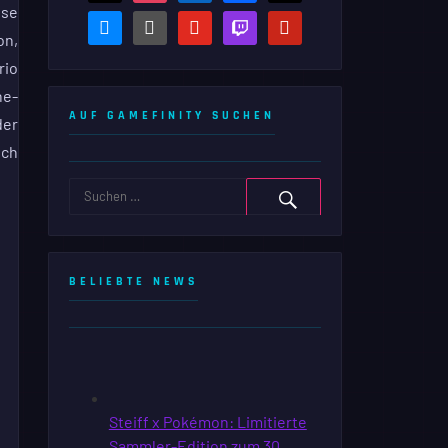
ese
bluesky
steam-
youtube
twitch
pinterest
on,
square
rio
ne-
AUF GAMEFINITY SUCHEN
der
ich
BELIEBTE NEWS