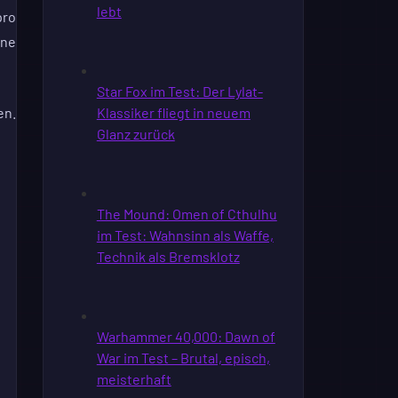
pro
ine
en.