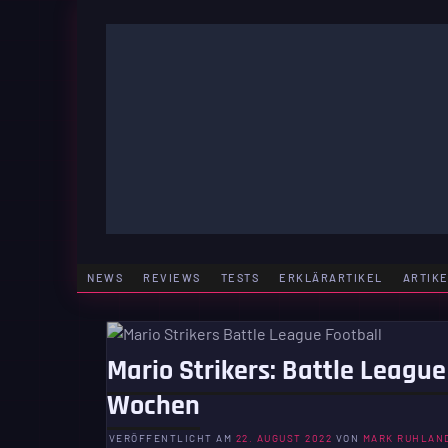
Zum
Inhalt
springen
GAMING | ENTERTAINMENT | TECHNIK | LIFESTY
GAMEFINITY
NEWS
REVIEWS
TESTS
ERKLÄRARTIKEL
ARTIK
Mario Strikers: Battle League
Wochen
VERÖFFENTLICHT AM
22. AUGUST 2022
VON
MARK RUHLAN