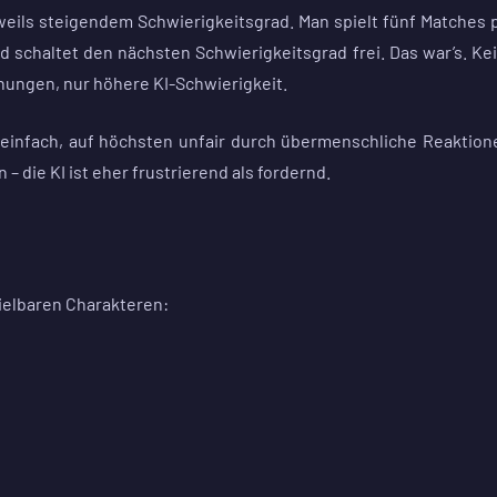
eweils steigendem Schwierigkeitsgrad. Man spielt fünf Matches 
schaltet den nächsten Schwierigkeitsgrad frei. Das war’s. Ke
ungen, nur höhere KI-Schwierigkeit.
zu einfach, auf höchsten unfair durch übermenschliche Reaktion
 die KI ist eher frustrierend als fordernd.
pielbaren Charakteren: