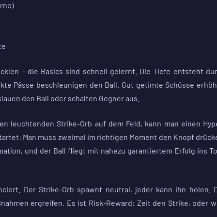
rne)
te
acklen – die Basics sind schnell gelernt. Die Tiefe entsteht du
ekte Pässe beschleunigen den Ball. Gut getimte Schüsse erhö
klauen den Ball oder schalten Gegner aus.
n leuchtenden Strike-Orb auf dem Feld, kann man einen Hyp
tartet: Man muss zweimal im richtigen Moment den Knopf drück
ation, und der Ball fliegt mit nahezu garantiertem Erfolg ins To
ciert. Der Strike-Orb spawnt neutral, jeder kann ihn holen. 
hmen ergreifen. Es ist Risk-Reward: Zeit den Strike, oder w