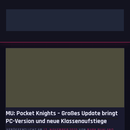
Zum
Inhalt
springen
GAMING | ENTERTAINMENT | TECHNIK | LIFESTYLE
GAMEFINITY
MU: Pocket Knights – Großes Update bringt
PC-Version und neue Klassenaufstiege
VERÖFFENTLICHT AM
13. NOVEMBER 2025
VON
MARK RUHLAND