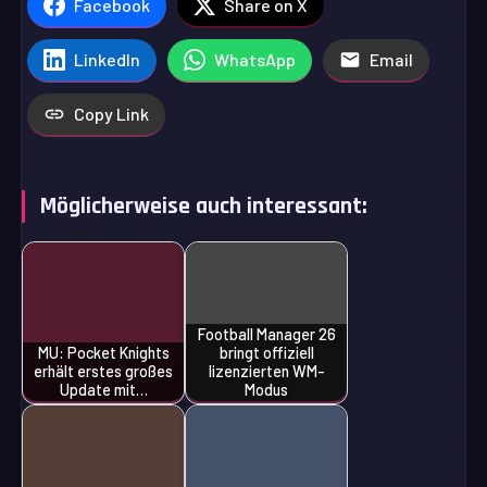
Facebook
Share on X
LinkedIn
WhatsApp
Email
Copy Link
Möglicherweise auch interessant:
Football Manager 26
MU: Pocket Knights
bringt offiziell
erhält erstes großes
lizenzierten WM-
Update mit…
Modus