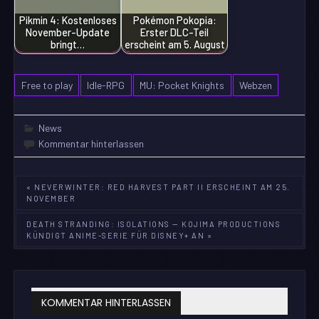
Pikmin 4: Kostenloses
Pokémon Pokopia:
November-Update
Erster DLC-Teil
bringt…
erscheint am 5. August
Free to play
Idle-RPG
MU: Pocket Knights
Webzen
News
Kommentar hinterlassen
Beitragsnavigation
« NEVERWINTER: RED HARVEST PART II ERSCHEINT AM 25.
NOVEMBER
DEATH STRANDING: ISOLATIONS — KOJIMA PRODUCTIONS
KÜNDIGT ANIME-SERIE FÜR DISNEY+ AN »
KOMMENTAR HINTERLASSEN