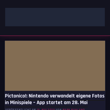
Zum
Inhalt
springen
GAMING | ENTERTAINMENT | TECHNIK | LIFESTYLE
GAMEFINITY
Pictonico!: Nintendo verwandelt eigene Fotos
in Minispiele – App startet am 28. Mai
VERÖFFENTLICHT AM
19. MAI 2026
VON
MARK RUHLAND