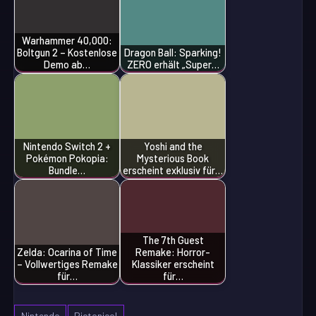
Warhammer 40,000:
Boltgun 2 – Kostenlose
Dragon Ball: Sparking!
Demo ab…
ZERO erhält „Super…
Nintendo Switch 2 +
Yoshi and the
Pokémon Pokopia:
Mysterious Book
Bundle…
erscheint exklusiv für…
The 7th Guest
Zelda: Ocarina of Time
Remake: Horror-
– Vollwertiges Remake
Klassiker erscheint
für…
für…
Nintendo
Pictonico!