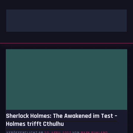
Zum
Inhalt
springen
GAMING | ENTERTAINMENT | TECHNIK | LIFESTYLE
GAMEFINITY
Sherlock Holmes: The Awakened im Test –
Holmes trifft Cthulhu
VERÖFFENTLICHT AM
20. APRIL 2023
VON
MARK RUHLAND