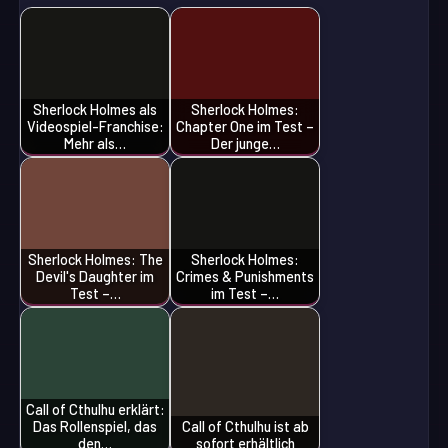
Sherlock Holmes als
Sherlock Holmes:
Videospiel-Franchise:
Chapter One im Test –
Mehr als…
Der junge…
Sherlock Holmes: The
Sherlock Holmes:
Devil's Daughter im
Crimes & Punishments
Test –…
im Test –…
Call of Cthulhu erklärt:
Das Rollenspiel, das
Call of Cthulhu ist ab
den…
sofort erhältlich