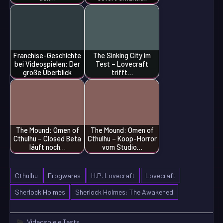
Franchise-Geschichte
The Sinking City im
bei Videospielen: Der
Test – Lovecraft
große Überblick
trifft…
The Mound: Omen of
The Mound: Omen of
Cthulhu – Closed Beta
Cthulhu – Koop-Horror
läuft noch…
vom Studio…
Cthulhu
Frogwares
H.P. Lovecraft
Lovecraft
Sherlock Holmes
Sherlock Holmes: The Awakened
Videospiele Tests