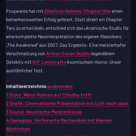
Frogwares hat mit
Sherlock Holmes: Chapter One
einen
bemerkenswerten Erfolg gefeiert. Statt direkt ein Chapter
Two zu entwickeln, entschied sich das ukrainische Studio für
eine komplette Neuinterpretation des eigenen Klassikers
„The Awakened“ aus 2007. Das Ergebnis: Eine meisterhafte
Verschmelzung von
Arthur Conan Doyles
legendärem
Detektiv mit
H.P. Lovecrafts
kosmischem Horror. Unser
ausführlicher Test.
Inhaltsverzeichnis
ausblenden
1
Story: Wenn Holmes auf Cthulhu trifft
2
Grafik: Cinematische Präsentation mit Luft nach oben
3
Sound: Akustische Meisterklasse
4
Gameplay: Verfeinerte Mechaniken mit kleinen
Abstrichen