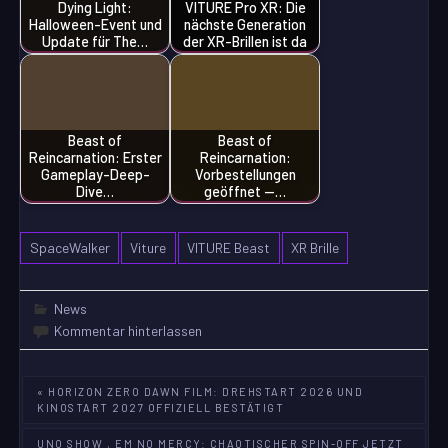
Dying Light:
VITURE Pro XR: Die
Halloween-Event und
nächste Generation
Update für The…
der XR-Brillen ist da
Beast of
Beast of
Reincarnation: Erster
Reincarnation:
Gameplay-Deep-
Vorbestellungen
Dive…
geöffnet —…
SpaceWalker
Viture
VITURE Beast
XR Brille
News
Kommentar hinterlassen
Beitragsnavigation
« HORIZON ZERO DAWN FILM: DREHSTART 2026 UND
KINOSTART 2027 OFFIZIELL BESTÄTIGT
UNO SHOW ‚EM NO MERCY: CHAOTISCHER SPIN-OFF JETZT