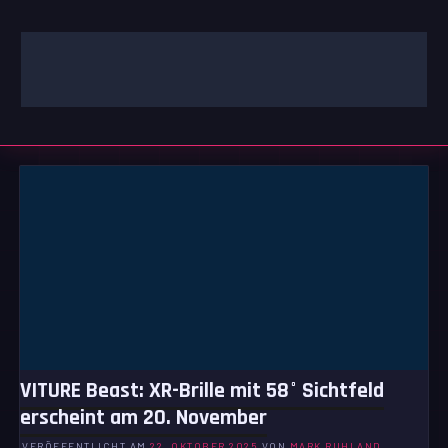
Zum
Inhalt
springen
GAMING | ENTERTAINMENT | TECHNIK | LIFESTYLE
GAMEFINITY
VITURE Beast: XR-Brille mit 58° Sichtfeld
erscheint am 20. November
VERÖFFENTLICHT AM
22. OKTOBER 2025
VON
MARK RUHLAND