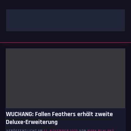
Zum
Inhalt
springen
GAMING | ENTERTAINMENT | TECHNIK | LIFESTYLE
GAMEFINITY
WUCHANG: Fallen Feathers erhält zweite
Deluxe-Erweiterung
VERÖFFENTLICHT AM
21. NOVEMBER 2025
VON
MARK RUHLAND