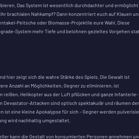
rbieren. Das System ist wesentlich durchdachter und ermöglicht
 ihr brachialen Nahkampf? Dann konzentriert euch auf Klauen un
entakel-Peitsche oder Biomasse-Projektile eure Wahl. Diese
pgrade-System mehr Tiefe und belohnen gezieltes Vorgehen sta
 hier zeigt sich die wahre Stärke des Spiels. Die Gewalt ist
hiere Anzahl an Möglichkeiten, Gegner zu eliminieren, ist
n reißen, Helikopter aus der Luft pflücken und ganze Infanterie-
en Devastator-Attacken sind optisch spektakulär und räumen de
n ist eine kleine Apokalypse für sich – Gegner werden pulverisie
ung wird nachhaltig umgestaltet.
eller kann die Gestalt von konsumierten Personen annehmen un