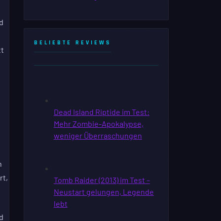
d
BELIEBTE REVIEWS
tt
n
rt,
d