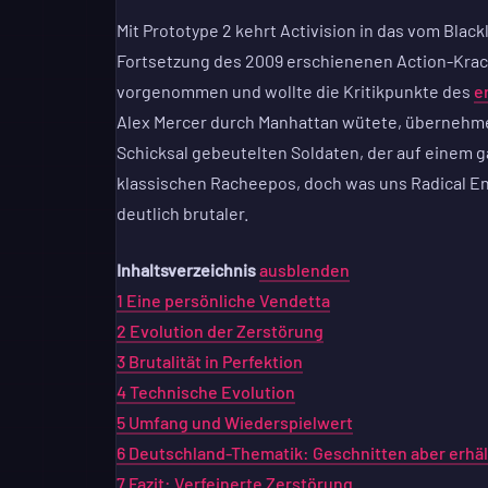
Mit Prototype 2 kehrt Activision in das vom Black
Fortsetzung des 2009 erschienenen Action-Kra
vorgenommen und wollte die Kritikpunkte des
e
Alex Mercer durch Manhattan wütete, übernehmen
Schicksal gebeutelten Soldaten, der auf einem g
klassischen Racheepos, doch was uns Radical Ente
deutlich brutaler.
Inhaltsverzeichnis
ausblenden
1
Eine persönliche Vendetta
2
Evolution der Zerstörung
3
Brutalität in Perfektion
4
Technische Evolution
5
Umfang und Wiederspielwert
6
Deutschland-Thematik: Geschnitten aber erhäl
7
Fazit: Verfeinerte Zerstörung