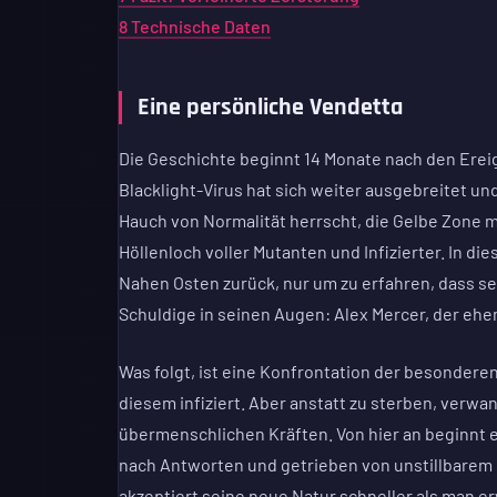
8
Technische Daten
Eine persönliche Vendetta
Die Geschichte beginnt 14 Monate nach den Ereig
Blacklight-Virus hat sich weiter ausgebreitet und
Hauch von Normalität herrscht, die Gelbe Zone m
Höllenloch voller Mutanten und Infizierter. In d
Nahen Osten zurück, nur um zu erfahren, dass se
Schuldige in seinen Augen: Alex Mercer, der ehem
Was folgt, ist eine Konfrontation der besonderen
diesem infiziert. Aber anstatt zu sterben, verwan
übermenschlichen Kräften. Von hier an beginnt e
nach Antworten und getrieben von unstillbarem R
akzeptiert seine neue Natur schneller als man erw