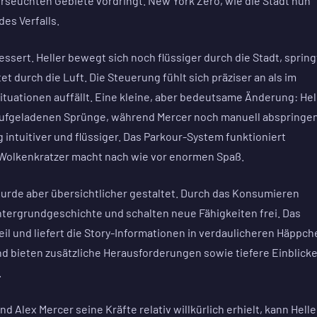
erseuchten Gebiete vordringt. New York Zero, wie die Stadt nun
es Verfalls.
ert. Heller bewegt sich noch flüssiger durch die Stadt, spring
t durch die Luft. Die Steuerung fühlt sich präziser an als im
tuationen auffällt. Eine kleine, aber bedeutsame Änderung: Hel
aufgeladenen Sprünge, während Mercer noch manuell abspringe
ntuitiver und flüssiger. Das Parkour-System funktioniert
r Wolkenkratzer macht nach wie vor enormen Spaß.
 wurde aber übersichtlicher gestaltet. Durch das Konsumieren
intergrundgeschichte und schalten neue Fähigkeiten frei. Das
eil und liefert die Story-Informationen in verdaulicheren Häppch
nd bieten zusätzliche Herausforderungen sowie tiefere Einblicke
.
 Alex Mercer seine Kräfte relativ willkürlich erhielt, kann Helle