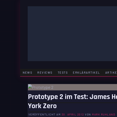
Zum
Inhalt
springen
GAMING | ENTERTAINMENT | TECHNIK | LIFESTY
GAMEFINITY
NEWS
REVIEWS
TESTS
ERKLÄRARTIKEL
ARTIK
Prototype 2 im Test: James H
York Zero
VERÖFFENTLICHT AM
30. APRIL 2012
VON
MARK RUHLAND