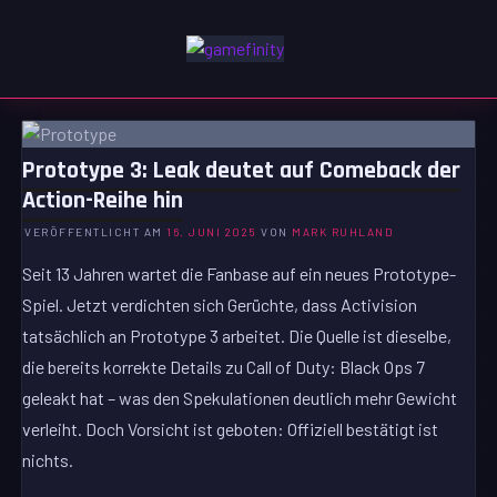
Zum
Inhalt
GAMEFINITY
springen
GAMING | ENTERTAINMENT | TECHNIK | LIFESTYLE
Prototype 3: Leak deutet auf Comeback der
Action-Reihe hin
VERÖFFENTLICHT AM
16. JUNI 2025
VON
MARK RUHLAND
Seit 13 Jahren wartet die Fanbase auf ein neues Prototype-
Spiel. Jetzt verdichten sich Gerüchte, dass Activision
tatsächlich an Prototype 3 arbeitet. Die Quelle ist dieselbe,
die bereits korrekte Details zu Call of Duty: Black Ops 7
geleakt hat – was den Spekulationen deutlich mehr Gewicht
verleiht. Doch Vorsicht ist geboten: Offiziell bestätigt ist
nichts.