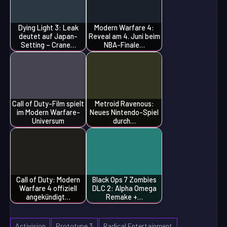
Dying Light 3: Leak
Modern Warfare 4:
deutet auf Japan-
Reveal am 4. Juni beim
Setting – Crane…
NBA-Finale…
Call of Duty-Film spielt
Metroid Ravenous:
im Modern Warfare-
Neues Nintendo-Spiel
Universum
durch…
Call of Duty: Modern
Black Ops 7 Zombies
Warfare 4 offiziell
DLC 2: Alpha Omega
angekündigt…
Remake +…
Activision
Prototype 3
Radical Entertainment