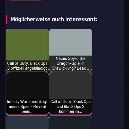
Möglicherweise auch interessant:
Neues Spyro the
Call of Duty: Black Ops
Dragon-Spiel in
6 offiziell angekündigt
Entwicklung? Leak…
Infinity Ward bestätigt
Call of Duty: Black Ops
neues Spiel – Reveal
und Black Ops 2
beim…
kommen im…