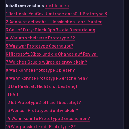
Inhaltsverzeichnis
ausblenden
1
Der Leak: YouGov-Umfrage enthüllt Prototype 3
2
Account gelöscht – klassisches Leak-Muster
3
Call of Duty: Black Ops 7 – die Bestätigung
4
Warum scheiterte Prototype 2?
5
Was war Prototype überhaupt?
6
Microsoft, Xbox und die Chance auf Revival
7
Welches Studio würde es entwickeln?
8
Was könnte Prototype 3 bieten?
9
Wann könnte Prototype 3 erscheinen?
10
Die Realität: Nichts ist bestätigt
11
FAQ
12
Ist Prototype 3 offiziell bestätigt?
13
Wer soll Prototype 3 entwickeln?
14
Wann könnte Prototype 3 erscheinen?
15
Was passierte mit Prototype 2?