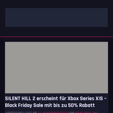
Zum
Inhalt
springen
GAMING | ENTERTAINMENT | TECHNIK | LIFESTYLE
GAMEFINITY
SILENT HILL 2 erscheint für Xbox Series X|S –
Black Friday Sale mit bis zu 50% Rabatt
VERÖFFENTLICHT AM
21. NOVEMBER 2025
VON
MARK RUHLAND