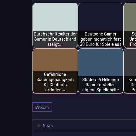
Durchschnittsalter der
Deutsche Gamer
Sc
Gamer in Deutschland
geben monatlich fast
Un
steigt…
30 Euro für Spiele aus
Pr
Gefährliche
Scheingenauigkeit:
Studie: 14 Millionen
Kon
KI-Chatbots
Gamer erstellen
De
erfinden…
eigene Spielinhalte
P
Bitkom
News