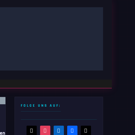
FOLGE UNS AUF:
threads
instagram
linkedin
facebook
x
hen