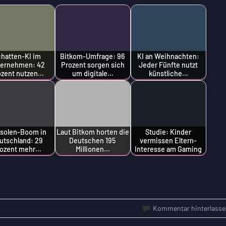
hatten-KI im
Bitkom-Umfrage: 96
KI an Weihnachten:
ternehmen: 42
Prozent sorgen sich
Jeder Fünfte nutzt
ozent nutzen…
um digitale…
künstliche…
solen-Boom in
Laut Bitkom horten die
Studie: Kinder
utschland: 29
Deutschen 195
vermissen Eltern-
rozent mehr…
Millionen…
Interesse am Gaming
Kommentar hinterlasse