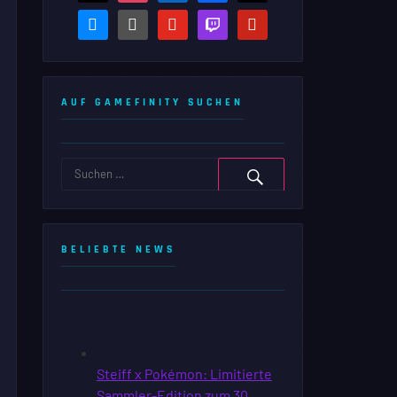
bluesky
steam-
youtube
twitch
pinterest
square
AUF GAMEFINITY SUCHEN
BELIEBTE NEWS