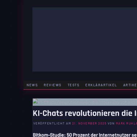
Zum
Inhalt
springen
GAMING | ENTERTAINMENT | TECHNIK | LIFESTY
GAMEFINITY
NEWS
REVIEWS
TESTS
ERKLÄRARTIKEL
ARTIK
KI-Chats revolutionieren die
VERÖFFENTLICHT AM
21. NOVEMBER 2025
VON
MARK RUHL
Bitkom-Studie: 50 Prozent der Internetnutzer s