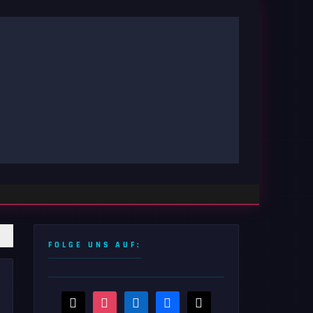
FOLGE UNS AUF:
threads
instagram
linkedin
facebook
x