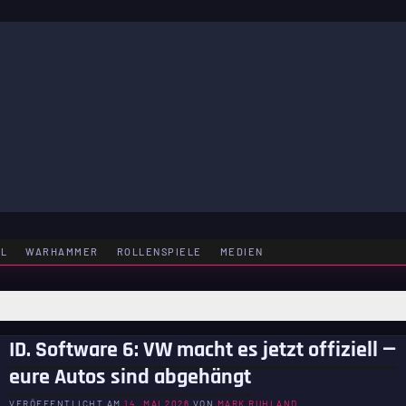
LE
EL
WARHAMMER
ROLLENSPIELE
MEDIEN
ID. Software 6: VW macht es jetzt offiziell —
eure Autos sind abgehängt
VERÖFFENTLICHT AM
14. MAI 2026
VON
MARK RUHLAND