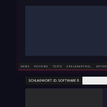
Zum
Inhalt
springen
GAMING | ENTERTAINMENT | TECHNIK | LIFESTY
GAMEFINITY
NEWS
REVIEWS
TESTS
ERKLÄRARTIKEL
ARTIK
SCHLAGWORT:
ID. SOFTWARE 6