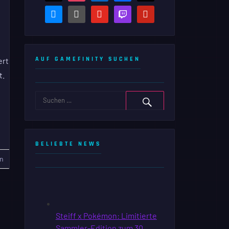
bluesky
steam-
youtube
twitch
pinterest
square
AUF GAMEFINITY SUCHEN
ert
t.
BELIEBTE NEWS
n