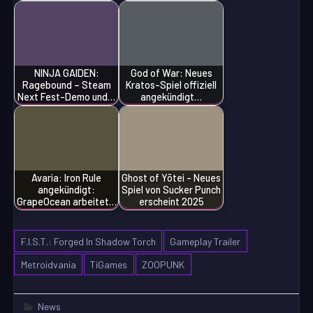
NINJA GAIDEN:
God of War: Neues
Ragebound – Steam
Kratos-Spiel offiziell
Next Fest-Demo und…
angekündigt…
Avaria: Iron Rule
Ghost of Yōtei - Neues
angekündigt:
Spiel von Sucker Punch
GrapeOcean arbeitet…
erscheint 2025
F.I.S.T.: Forged In Shadow Torch
Gameplay Trailer
Metroidvania
TiGames
ZOOPUNK
News