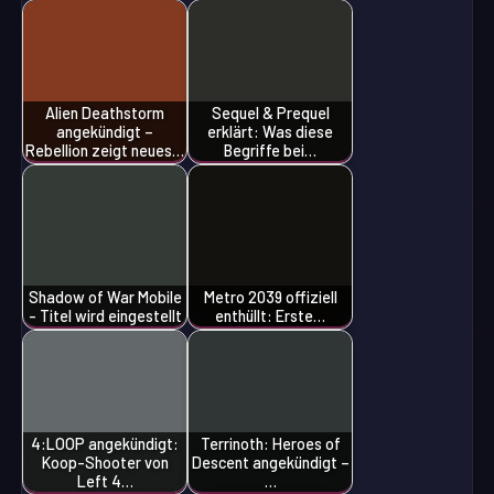
Alien Deathstorm
Sequel & Prequel
angekündigt –
erklärt: Was diese
Rebellion zeigt neues…
Begriffe bei…
Shadow of War Mobile
Metro 2039 offiziell
- Titel wird eingestellt
enthüllt: Erste…
4:LOOP angekündigt:
Terrinoth: Heroes of
Koop-Shooter von
Descent angekündigt –
Left 4…
…