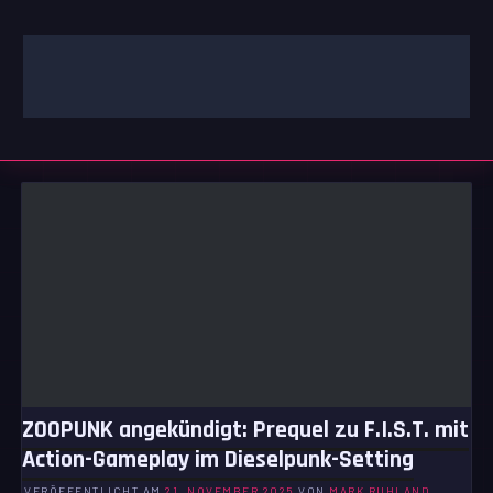
Zum
Inhalt
springen
GAMING | ENTERTAINMENT | TECHNIK | LIFESTYLE
GAMEFINITY
ZOOPUNK angekündigt: Prequel zu F.I.S.T. mit
Action-Gameplay im Dieselpunk-Setting
VERÖFFENTLICHT AM
21. NOVEMBER 2025
VON
MARK RUHLAND