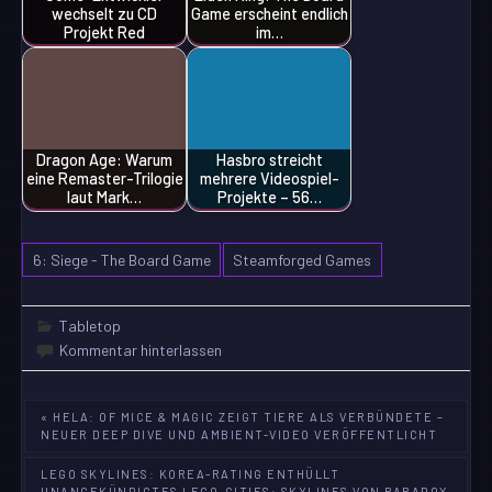
wechselt zu CD
Game erscheint endlich
Projekt Red
im…
Dragon Age: Warum
Hasbro streicht
eine Remaster-Trilogie
mehrere Videospiel-
laut Mark…
Projekte – 56…
6: Siege - The Board Game
Steamforged Games
Tabletop
Kommentar hinterlassen
Beitragsnavigation
« HELA: OF MICE & MAGIC ZEIGT TIERE ALS VERBÜNDETE –
NEUER DEEP DIVE UND AMBIENT-VIDEO VERÖFFENTLICHT
LEGO SKYLINES: KOREA-RATING ENTHÜLLT
UNANGEKÜNDIGTES LEGO-CITIES: SKYLINES VON PARADOX