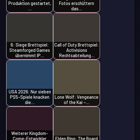
Produktion gestartet,
Fotos erschüttern
…
das…
6: Siege Brettspiel:
Call of Duty Brettspiel:
Steamforged Games
Activisions
übernimmt IP…
Rechtsabteilung…
USA 2026: Nur sieben
PS5-Spiele knacken
Lone Wolf: Vengeance
die…
of the Kai –…
Weiterer Kingdom-
Come-Entwickler
Elden Ring: The Board