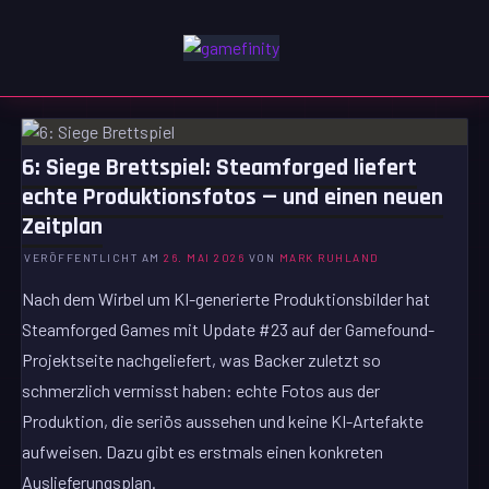
Zum
Inhalt
GAMEFINITY
springen
GAMING | ENTERTAINMENT | TECHNIK | LIFESTYLE
6: Siege Brettspiel: Steamforged liefert
echte Produktionsfotos — und einen neuen
Zeitplan
VERÖFFENTLICHT AM
26. MAI 2026
VON
MARK RUHLAND
Nach dem Wirbel um KI-generierte Produktionsbilder hat
Steamforged Games mit Update #23 auf der Gamefound-
Projektseite nachgeliefert, was Backer zuletzt so
schmerzlich vermisst haben: echte Fotos aus der
Produktion, die seriös aussehen und keine KI-Artefakte
aufweisen. Dazu gibt es erstmals einen konkreten
Auslieferungsplan.