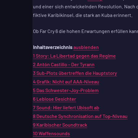
und einer sich entwickelnden Revolution. Nach
fiktive Karibikinsel, die stark an Kuba erinnert.
Ob Far Cry 6 die hohen Erwartungen erfüllen kan
Inhaltsverzeichnis
ausblenden
1
Story: La Libertad gegen das Regime
2
Antón Castillo – Der Tyrann
3
Sub-Plots übertreffen die Hauptstory
4
Grafik: Nicht auf AAA-Niveau
5
Das Schwester-Joy-Problem
6
Leblose Gesichter
7
Sound: Hier liefert Ubisoft ab
8
Deutsche Synchronisation auf Top-Niveau
9
Karibischer Soundtrack
10
Waffensounds