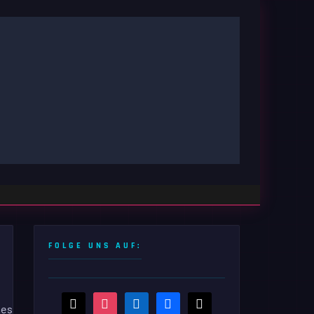
FOLGE UNS AUF:
threads
instagram
linkedin
facebook
x
mes