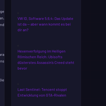
ige
an,
VW ID. Software 5.6.4: Das Update
ist da — aber wann kommt es bei
und
dir an?
Hexenverfolgung im Heiligen
ara
Römischen Reich: Ubisofts
ens
düsterstes Assassin’s Creed steht
bevor
Die
Last Sentinel: Tencent stoppt
Entwicklung von GTA-Rivalen