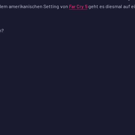
 dem amerikanischen Setting von
Far Cry 5
geht es diesmal auf e
n?