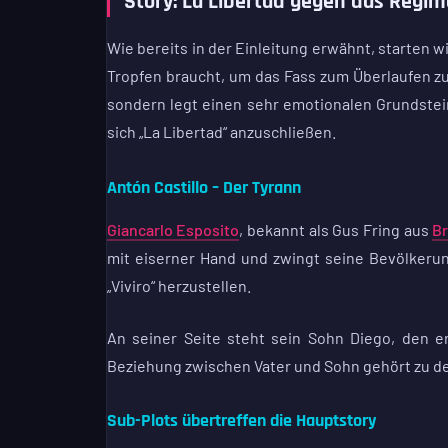
Story: La Libertad gegen das Regim
Wie bereits in der Einleitung erwähnt, starten w
Tropfen braucht, um das Fass zum Überlaufen zu 
sondern legt einen sehr emotionalen Grundstein
sich „La Libertad“ anzuschließen.
Antón Castillo – Der Tyrann
Giancarlo Esposito
, bekannt als Gus Fring aus
Br
mit eiserner Hand und zwingt seine Bevölkeru
„Viviro“ herzustellen.
An seiner Seite steht sein Sohn Diego, den er
Beziehung zwischen Vater und Sohn gehört zu de
Sub-Plots übertreffen die Hauptstory