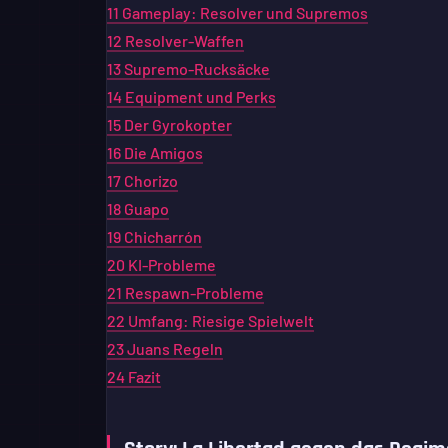
11
Gameplay: Resolver und Supremos
12
Resolver-Waffen
13
Supremo-Rucksäcke
14
Equipment und Perks
15
Der Gyrokopter
16
Die Amigos
17
Chorizo
18
Guapo
19
Chicharrón
20
KI-Probleme
21
Respawn-Probleme
22
Umfang: Riesige Spielwelt
23
Juans Regeln
24
Fazit