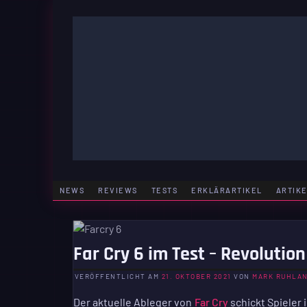
Zum
Inhalt
springen
GAMING | ENTERTAINMENT | TECHNIK | LIFESTY
GAMEFINITY
NEWS
REVIEWS
TESTS
ERKLÄRARTIKEL
ARTIK
Far Cry 6 im Test – Revolution
VERÖFFENTLICHT AM
21. OKTOBER 2021
VON
MARK RUHLA
Der aktuelle Ableger von
Far Cry
schickt Spieler 