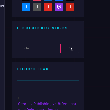
ine
bluesky
steam-
youtube
twitch
pinterest
square
AUF GAMEFINITY SUCHEN
BELIEBTE NEWS
Gearbox Publishing veröffentlicht
eine Dokumentation zu