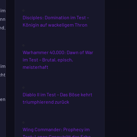
 im
Disciples: Domination im Test –
ann
Königin auf wackeligem Thron
nd.
Warhammer 40,000: Dawn of War
im Test – Brutal, episch,
eim
meisterhaft
cht
Diablo II im Test – Das Böse kehrt
den
triumphierend zurück
Wing Commander: Prophecy im
Test: Lance Casey tritt das Erbe