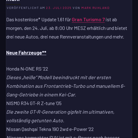
VERÖFFENTLICHT AM
23. JULI 2025
VON
MARK RUHLAND
Das kostenlose* Update 1.61 für
Gran Turismo 7
ist ab
morgen, den 24. Juli, ab 8:00 Uhr MESZ erhältlich und bietet
drei neue Autos, drei neue Rennveranstaltungen und mehr.
Neue Fahrzeuge**
Honda N-ONE RS ’22
Dieses „heiße“ Modell beeindruckt mit der ersten
Kombination aus Frontantrieb-Turbo und manuellem 6-
Gang-Getriebe in einem Kei-Car.
NISMO R34 GT-R Z-tune ’05
Die zweite GT-R-Generation gipfelt im ultimativen,
vollständig getunten Auto.
Nissan Qashqai Tekna 190 2wd e-Power ’22
Nissans kompakter SUV ist mit e-Power noch besser.