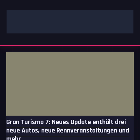
Zum
Inhalt
springen
GAMING | ENTERTAINMENT | TECHNIK | LIFESTYLE
GAMEFINITY
Gran Turismo 7: Neues Update enthält drei
neue Autos, neue Rennveranstaltungen und
mehr