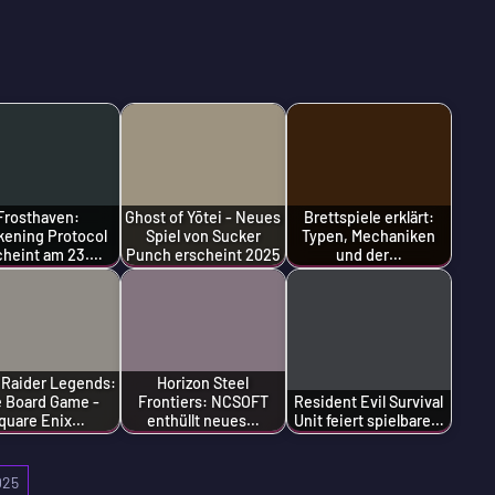
Frosthaven:
Ghost of Yōtei - Neues
Brettspiele erklärt:
ening Protocol
Spiel von Sucker
Typen, Mechaniken
cheint am 23.…
Punch erscheint 2025
und der…
Raider Legends:
Horizon Steel
 Board Game -
Frontiers: NCSOFT
Resident Evil Survival
quare Enix…
enthüllt neues…
Unit feiert spielbare…
025