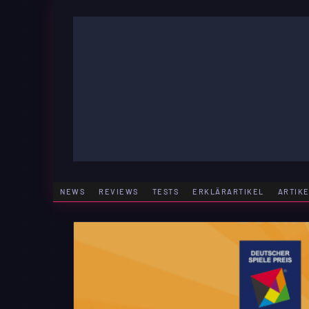
Zum
Inhalt
springen
GAMING | ENTERTAINMENT | TECHNIK | LIFESTY
GAMEFINITY
NEWS
REVIEWS
TESTS
ERKLÄRARTIKEL
ARTIK