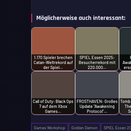
Möglicherweise auch interessant:
1.170 Spieler brechen
SPIEL Essen 2025:
Catan-Weltrekord auf
Besucherrekord mit
Awak
der Spiel…
220.000…
ers
Call of Duty: Black Ops
FROSTHAVEN: Großes
Tomb 
7 auf dem Xbox
Update "Awakening
The
Games…
Protocol"…
S
Games Workshop
Golden Demon
SPIEL Essen 2