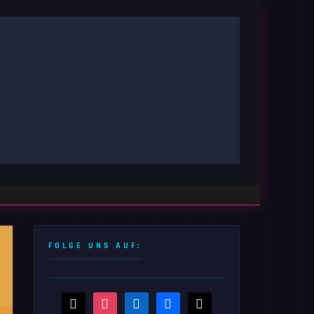
FOLGE UNS AUF:
threads
instagram
linkedin
facebook
x