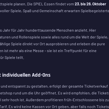
ettspiele planen. Die SPIEL Essen findet vom
23. bis 26. Oktober
 voller Spiele, Spaß und Gemeinschaft erwarten Spielbegeisterte
das Jahr für Jahr hunderttausende Menschen anzieht. Hier
aturen und Rollenspiele sowie alles rund um die Welt der Spiele,
ählige Spiele direkt vor Ort ausprobieren und erleben die pure
st mehr als eine Messe – sie ist ein Treffpunkt für eine
r Spiele teilt.
t individuellen Add-Ons
 und entspannt zu gestalten, erfolgt der gesamte Ticketverkauf
icketshop rund um die Uhr geöffnet. Es wird empfohlen, die Ticket
ell sehr hoch ist. Außerdem profitieren früh-Entschlossene bis z
arif. Es wird keine Kassen vor Ort geben, aber falls noch Tickets